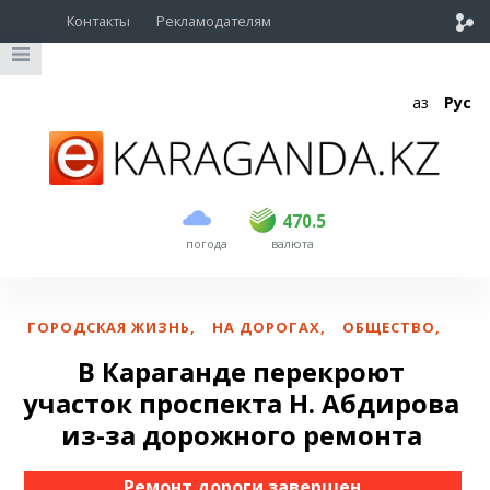
Контакты
Рекламодателям
Қаз
Рус
покупка
продажа
USD
469
470.5
470.5
погода
валюта
EUR
541
545
RUB
5.51
5.6
ГОРОДСКАЯ ЖИЗНЬ
,
НА ДОРОГАХ
,
ОБЩЕСТВО
,
В Караганде перекроют
участок проспекта Н. Абдирова
из-за дорожного ремонта
Ремонт дороги завершен