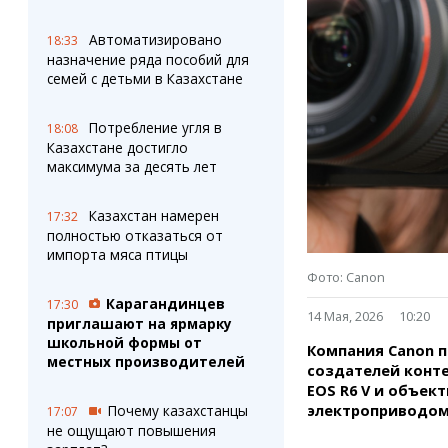
Штрихи
Пробки
Фотокомиксы
Карта Караганды
Автоматизировано
18:33
Коллаж недели
Организации
назначение ряда пособий для
Ешкин гороскоп
Мой участковый
семей с детьми в Казахстане
Перекрытие дорог
Потребление угля в
18:08
Казахстане достигло
Сервисы
Медиа
максимума за десять лет
Переводчик
Фото
Видео
Казахстан намерен
17:32
3D-тур
полностью отказаться от
Timelapse
импорта мяса птицы
Фото: Canon
Карагандинцев
17:30
14 Мая, 2026
10:20
приглашают на ярмарку
школьной формы от
Компания Canon п
местных производителей
создателей конт
EOS R6 V и объект
Почему казахстанцы
электроприводом
17:07
не ощущают повышения