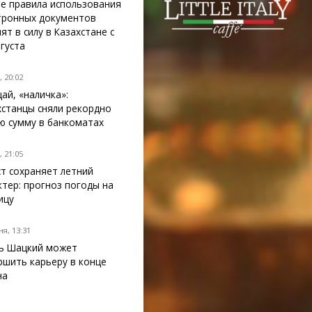
е правила использования
тронных документов
ят в силу в Казахстане с
вгуста
 20:02
ай, «наличка»:
хстанцы сняли рекордно
ю сумму в банкоматах
 21:05
ст сохраняет летний
ктер: прогноз погоды на
ицу
я, 13:31
ь Шацкий может
ршить карьеру в конце
на