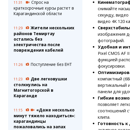
Спрос на
Кинематограф
11:31
краткосрочные курсы растет в
снимайте насыщ
Карагандинской области
секунду, видео
видео 4K 120 к
Жители нескольких
Сверхстабильн
11:29
районов Темиртау
изображения до
остались без
фотографий.
электричества после
Удобная и ин
повреждения кабелей
Pixel CMOS AF 
функцией распо
Поступление без ЕНТ
11:26
фокусировки.
Оптимизирова
Две легковушки
компактный (68
11:23
столкнулись на
вертикальный и
Магнитогорской в
панели для удо
Караганде
Гибкие возмо
позволяет легк
«Даже несколько
11:15
соотношений ст
минут тяжело находиться»:
клипа.
карагандинцы
Готовность к
пожаловались на запах
активное охлаж