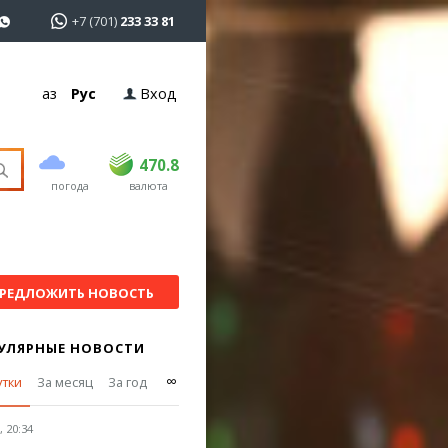
+7 (701)
233 33 81
Қаз
Рус
Вход
покупка
продажа
USD
468.5
470.8
470.8
погода
валюта
EUR
539
541.5
RUB
5.53
5.6
РЕДЛОЖИТЬ НОВОСТЬ
УЛЯРНЫЕ НОВОСТИ
∞
утки
За месяц
За год
 20:34