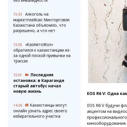
без инвалидности
Алкоголь на
15:33
маркетплейсах: Минторговли
Казахстана объяснило, что
разрешено, а что нет
«КазАвтоЖол»
15:05
обратился к казахстанцам из-
за одной плохой привычки на
трассах
Последняя
15:01
остановка: в Караганде
старый автобус начал
новую жизнь
EOS R6 V: Одна к
Казахстанцы могут
EOS R6 V будучи фл
14:36
онлайн узнать адрес своего
акцентом на видео
избирательного участка
профессионального
кинооборудования.