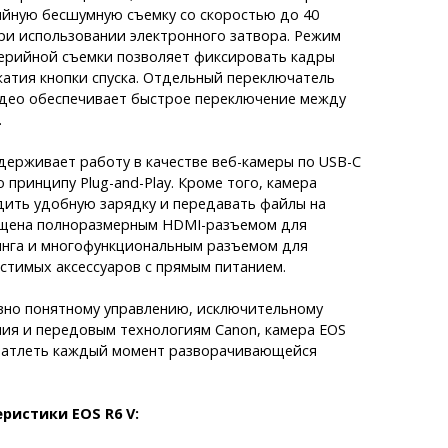
йную бесшумную съемку со скоростью до 40
при использовании электронного затвора. Режим
ерийной съемки позволяет фиксировать кадры
атия кнопки спуска. Отдельный переключатель
део обеспечивает быстрое переключение между
.
держивает работу в качестве веб-камеры по USB-C
 принципу Plug-and-Play. Кроме того, камера
дить удобную зарядку и передавать файлы на
ащена полноразмерным HDMI-разъемом для
нга и многофункциональным разъемом для
стимых аксессуаров с прямым питанием.
вно понятному управлению, исключительному
ия и передовым технологиям Canon, камера EOS
ечатлеть каждый момент разворачивающейся
ристики EOS R6 V: