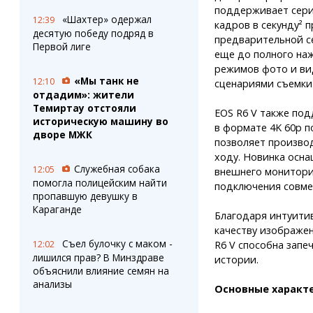
поддерживает сери
«Шахтер» одержал
12:39
кадров в секунду² 
десятую победу подряд в
предварительной с
Первой лиге
еще до полного наж
режимов фото и ви
«Мы танк не
12:10
сценариями съемки
отдадим»: жители
Темиртау отстояли
EOS R6 V также под
историческую машину во
в формате 4K 60p по
дворе МЖК
позволяет произво
ходу. Новинка осн
Служебная собака
12:05
внешнего монитори
помогла полицейским найти
подключения совме
пропавшую девушку в
Караганде
Благодаря интуити
качеству изображен
Съел булочку с маком -
12:02
R6 V способна зап
лишился прав? В Минздраве
истории.
объяснили влияние семян на
анализы
Основные характе