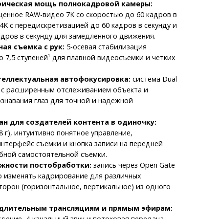
ическая мощь полнокадровой камеры:
енное RAW-видео 7K со скоростью до 60 кадров в
 4K с передискретизацией до 60 кадров в секунду и
адров в секунду для замедленного движения.
ая съемка с рук:
5-осевая стабилизация
 7,5 ступеней¹ для плавной видеосъемки и четких
теллектуальная автофокусировка:
система Dual
II с расширенным отслеживанием объекта и
знавания глаз для точной и надежной
н для создателей контента в одиночку:
8 г), интуитивно понятное управление,
нтерфейс съемки и кнопка записи на передней
бной самостоятельной съемки.
жности постобработки:
запись через Open Gate
о изменять кадрирование для различных
орон (горизонтальное, вертикальное) из одного
 длительным трансляциям и прямым эфирам:
дение, 4-канальный звук и потоковая передача