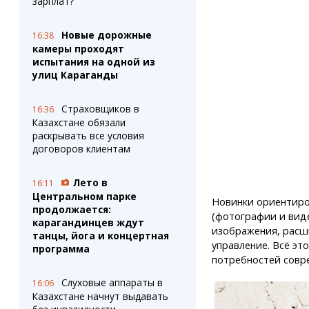
зарплат?
Новые дорожные
16:38
камеры проходят
испытания на одной из
улиц Караганды
Страховщиков в
16:36
Казахстане обязали
раскрывать все условия
договоров клиентам
Лето в
16:11
Центральном парке
Новинки ориентиро
продолжается:
(фотографии и виде
карагандинцев ждут
изображения, расш
танцы, йога и концертная
управление. Всё эт
программа
потребностей совр
Слуховые аппараты в
16:06
Казахстане начнут выдавать