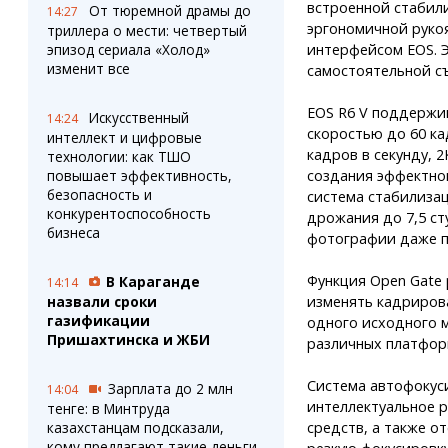
встроенной стабили
От тюремной драмы до
14:27
эргономичной руко
триллера о мести: четвертый
эпизод сериала «Холод»
интерфейсом EOS. 
изменит все
самостоятельной с
EOS R6 V поддержив
Искусственный
14:24
скоростью до 60 ка
интеллект и цифровые
кадров в секунду, 2
технологии: как ТШО
повышает эффективность,
создания эффектног
безопасность и
система стабилиза
конкурентоспособность
дрожания до 7,5 ст
бизнеса
фотографии даже пр
Функция Open Gate
В Караганде
14:14
назвали сроки
изменять кадриров
газификации
одного исходного м
Пришахтинска и ЖБИ
различных платформ
Система автофокуси
Зарплата до 2 млн
14:04
интеллектуальное 
тенге: в Минтруда
казахстанцам подсказали,
средств, а также о
кому предлагают такие деньги