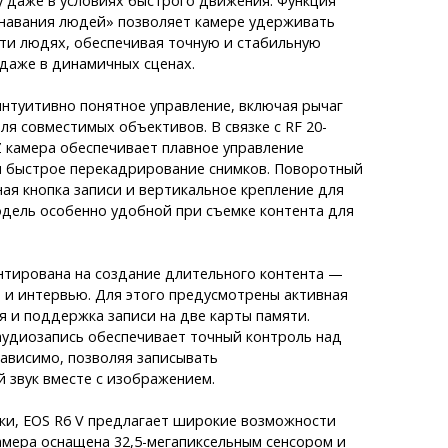
 даже в условиях быстрого движения. Функция
навания людей» позволяет камере удерживать
яти людях, обеспечивая точную и стабильную
даже в динамичных сценах.
интуитивно понятное управление, включая рычаг
ля совместимых объективов. В связке с RF 20-
 камера обеспечивает плавное управление
и быстрое перекадрирование снимков. Поворотный
ая кнопка записи и вертикальное крепление для
дель особенно удобной при съемке контента для
нтирована на создание длительного контента —
 и интервью. Для этого предусмотрены активная
 и поддержка записи на две карты памяти.
аудиозапись обеспечивает точный контроль над
ависимо, позволяя записывать
 звук вместе с изображением.
и, EOS R6 V предлагает широкие возможности
мера оснащена 32,5-мегапиксельным сенсором и