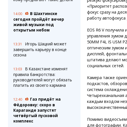
резкую фокусировку
«Приоритет распоз
фокус сразу на дес
В Шахтинске
14:00
работу автофокуса 
сегодня пройдёт вечер
живой музыки под
открытым небом
EOS R6 V получила 
управления зумом д
50MM F4L IS USM PZ
Игорь Шацкий может
13:31
оптическим зумом 
завершить карьеру в конце
дисплей, фронтальн
сезона
штатива делают мо
социальных сетей.
В Казахстане изменят
13:03
правила банкротства:
Камера также орие
руководителей могут обязать
подкастов, обзоров
платить из своего кармана
система охлаждения
Четырехканальная 
Газ придёт на
12:40
каждым входом нез
Фёдоровку: скоро в
высококачественный
Караганде запустят
четвёртый пусковой
Помимо видеосъемк
комплекс
для фотографии. Ка