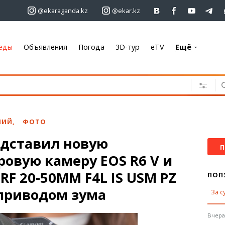
@ekaraganda.kz
@ekar.kz
еды
Объявления
Погода
3D-тур
eTV
Ещё
+7 701 233 33 81
Объявления
Недвижимость
Автомобили
НИЙ
,
ФОТО
Работа
едставил новую
Услуги
П
овую камеру EOS R6 V и
Электроника
Мебель
RF 20-50MM F4L IS USM PZ
ПОП
оприводом зума
За с
Погода
Караганда
Вчера,