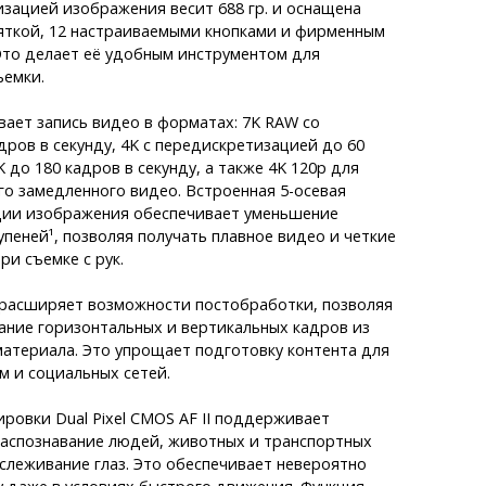
зацией изображения весит 688 гр. и оснащена
яткой, 12 настраиваемыми кнопками и фирменным
Это делает её удобным инструментом для
ъемки.
ает запись видео в форматах: 7K RAW со
дров в секунду, 4K с передискретизацией до 60
K до 180 кадров в секунду, а также 4K 120p для
о замедленного видео. Встроенная 5-осевая
ции изображения обеспечивает уменьшение
упеней¹, позволяя получать плавное видео и четкие
и съемке с рук.
 расширяет возможности постобработки, позволяя
ание горизонтальных и вертикальных кадров из
атериала. Это упрощает подготовку контента для
 и социальных сетей.
ровки Dual Pixel CMOS AF II поддерживает
распознавание людей, животных и транспортных
тслеживание глаз. Это обеспечивает невероятно