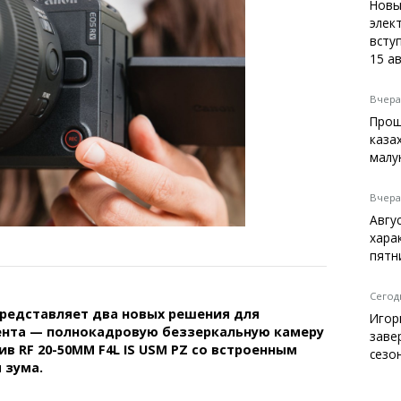
Темиртау
Новы
элек
Балхаш
вступ
Жезказган
15 а
Вчера,
Прощ
Справочник
каза
Расписание транспорта
малу
Автобусные остановки
Экстренные службы
Вчера,
Каталог компаний
Авгу
Купить шины, легко!
хара
пятн
Сегодн
редставляет два новых решения для
Игор
ента — полнокадровую беззеркальную камеру
заве
ив RF 20-50MM F4L IS USM PZ со встроенным
сезо
 зума.