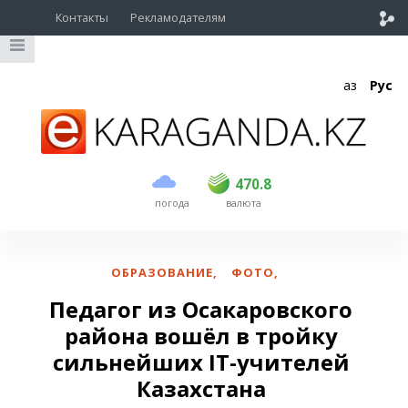
Контакты
Рекламодателям
Қаз
Рус
покупка
продажа
USD
468.5
470.8
470.8
погода
валюта
EUR
539
541.5
RUB
5.53
5.6
ОБРАЗОВАНИЕ
,
ФОТО
,
Педагог из Осакаровского
района вошёл в тройку
сильнейших IT-учителей
Казахстана