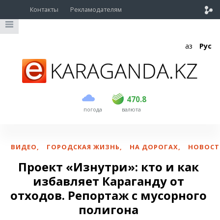
Контакты
Рекламодателям
Қаз
Рус
покупка
продажа
USD
468.5
470.8
470.8
погода
валюта
EUR
539
541.5
RUB
5.53
5.6
ВИДЕО
,
ГОРОДСКАЯ ЖИЗНЬ
,
НА ДОРОГАХ
,
НОВОСТ
Проект «Изнутри»: кто и как
избавляет Караганду от
отходов. Репортаж с мусорного
полигона