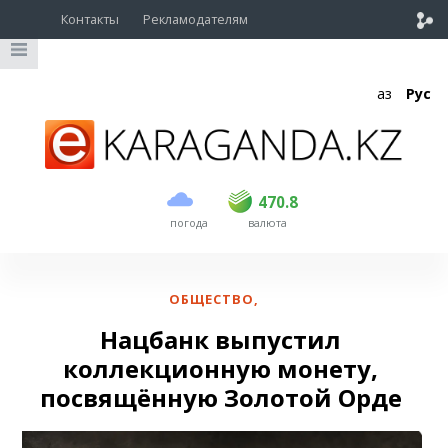
Контакты
Рекламодателям
Қаз
Рус
покупка
продажа
USD
468.5
470.8
470.8
погода
валюта
EUR
539
541.5
RUB
5.53
5.6
ОБЩЕСТВО
,
Нацбанк выпустил
коллекционную монету,
посвящённую Золотой Орде