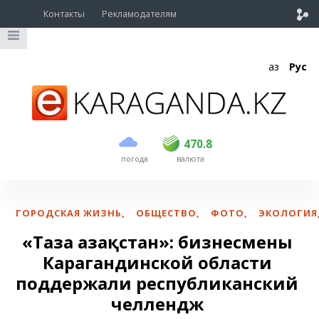
Контакты
Рекламодателям
Қаз
Рус
покупка
продажа
USD
468.5
470.8
470.8
погода
валюта
EUR
539
541.5
RUB
5.53
5.6
ГОРОДСКАЯ ЖИЗНЬ
,
ОБЩЕСТВО
,
ФОТО
,
ЭКОЛОГИЯ
«Таза Қазақстан»: бизнесмены
Карагандинской области
поддержали республиканский
челлендж