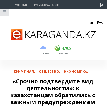
Контакты
Рекламодателям
Қаз
Рус
покупка
продажа
USD
469
470.5
470.5
погода
валюта
EUR
539
543
RUB
5.51
5.6
КРИМИНАЛ
,
ОБЩЕСТВО
,
ЭКОНОМИКА
,
«Срочно подтвердите вид
деятельности»: к
казахстанцам обратились с
важным предупреждением