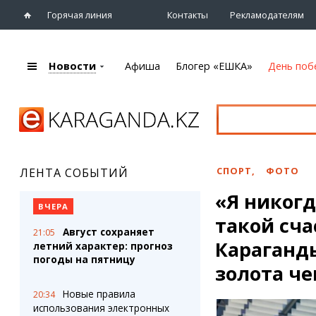
Горячая линия
Контакты
Рекламодателям
Новости
Афиша
Блогер «ЕШКА»
День поб
+7 (7212)
92 09 09
Главная
Афиша
Новости
Новости
Кино
Караганды
Театры
СПОРТ
,
ФОТО
ЛЕНТА СОБЫТИЙ
Хроника
Музыка
«Я никогд
eTV
Спорт
ВЧЕРА
Рассылка новостей
такой сча
Выставки
Август сохраняет
21:05
Персоны
Цирк и зоопарк
Караганд
летний характер: прогноз
Интервью
погоды на пятницу
золота ч
Блогер «ЕШКА»
Карты
Новые правила
20:34
Лента блогера
Web-камеры
использования электронных