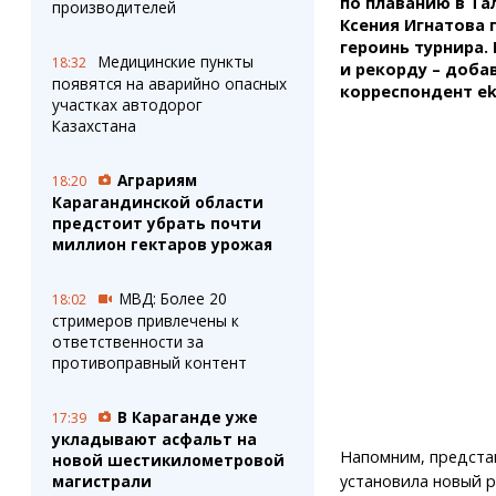
по плаванию в Та
производителей
Ксения Игнатова 
героинь турнира.
Медицинские пункты
18:32
и рекорду – доба
появятся на аварийно опасных
корреспондент ek
участках автодорог
Казахстана
Аграриям
18:20
Карагандинской области
предстоит убрать почти
миллион гектаров урожая
МВД: Более 20
18:02
стримеров привлечены к
ответственности за
противоправный контент
В Караганде уже
17:39
укладывают асфальт на
Напомним, предста
новой шестикилометровой
установила новый р
магистрали