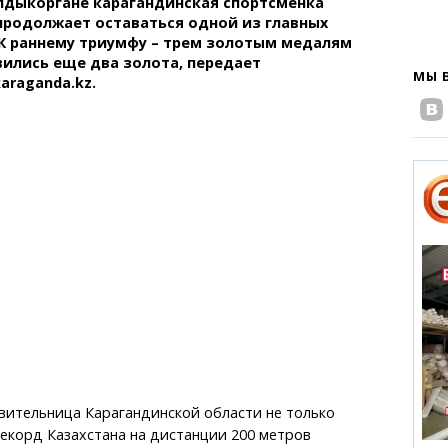
лдыкоргане карагандинская спортсменка
продолжает оставаться одной из главных
 К раннему триумфу – трем золотым медалям
вились еще два золота, передает
МЫ 
araganda.kz.
вительница Карагандинской области не только
екорд Казахстана на дистанции 200 метров