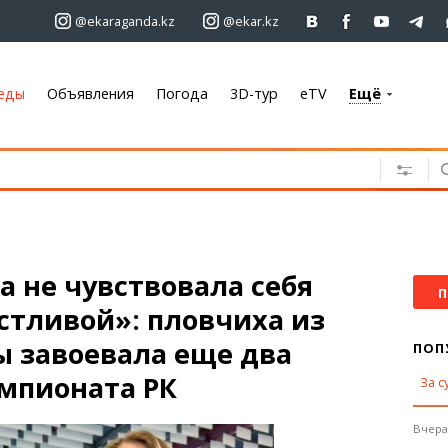
@ekaraganda.kz
@ekar.kz
еды
Объявления
Погода
3D-тур
eTV
Ещё
+7 701 233 33 81
Объявления
Недвижимость
Автомобили
Работа
а не чувствовала себя
Услуги
П
стливой»: пловчиха из
Электроника
Мебель
ы завоевала еще два
ПОП
емпионата РК
За с
Погода
Караганда
Вчера,