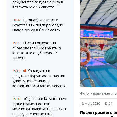
Штрихи
Пробки
документов вступят в силу в
Казахстане с 15 августа
Фотокомиксы
Карта Караганды
Коллаж недели
Организации
Ешкин гороскоп
Мой участковый
Прощай, «наличка»:
20:02
казахстанцы сняли рекордно
Перекрытие дорог
малую сумму в банкоматах
Сервисы
Медиа
Итоги конкурса на
19:36
Переводчик
Фото
образовательные гранты в
Видео
Казахстане опубликуют 7
3D-тур
августа
Timelapse
Кандидаты в
19:10
депутаты Курултая от партии
«Әділет» встретились с
коллективом «Qarmet Service»
Фото: управление спо
«Сделано в Казахстане»
19:09
12 Мая, 2026
13:21
станет заметнее: как
меняются правила торговли в
После громкого в
пользу отечественных