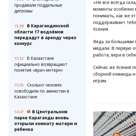
«Не все всегда скла
продавали поддельные
моменты особенно 
дипломы
понимать, как же э
поддерживает тебя 
В Карагандинской
15:38
Ксения.
области 17 водоёмов
передадут в аренду через
Ведь за большими п
конкурс
медали. В первую 
работа, вера в себ
В Казахстане
15:33
официально возвращают
Сейчас же Ксения п
понятие «врач-интерн»
сборной команды и
играм.
Сколько человек
15:05
освободили по амнистии в
Казахстане
В Центральном
14:47
парке Караганды вновь
открыли комнату матери и
ребенка