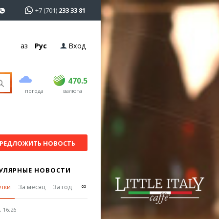
+7 (701)
233 33 81
Қаз
Рус
Вход
покупка
продажа
USD
469
470.5
470.5
погода
валюта
EUR
541
545
RUB
5.51
5.6
РЕДЛОЖИТЬ НОВОСТЬ
УЛЯРНЫЕ НОВОСТИ
∞
утки
За месяц
За год
 16:26