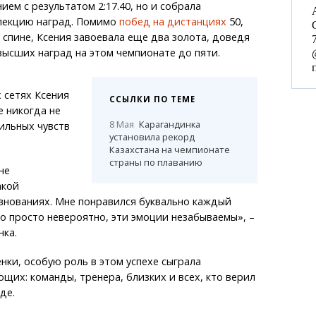
ием с результатом 2:17.40, но и собрала
лекцию наград. Помимо
побед на дистанциях
50,
а спине, Ксения завоевала еще два золота, доведя
ысших наград на этом чемпионате до пяти.
 сетях Ксения
ССЫЛКИ ПО ТЕМЕ
е никогда не
8 Мая
Карагандинка
ильных чувств
установила рекорд
Казахстана на чемпионате
страны по плаванию
не
акой
внованиях. Мне понравился буквально каждый
это просто невероятно, эти эмоции незабываемы», –
ка.
нки, особую роль в этом успехе сыграла
их: команды, тренера, близких и всех, кто верил
де.