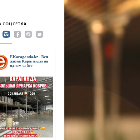
В СОЦСЕТЯХ
EKaraganda.kz - Вся
жизнь Караганды на
одном сайте