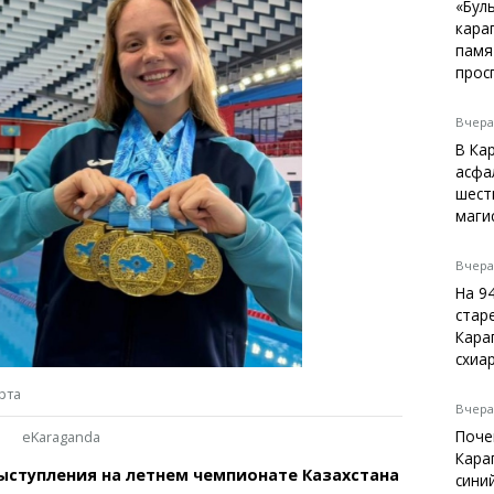
Темиртау
«Бул
кара
Балхаш
памя
Жезказган
прос
Вчера,
В Ка
Справочник
асфа
Расписание транспорта
шест
маги
Автобусные остановки
Экстренные службы
Каталог компаний
Вчера,
Купить шины, легко!
На 9
стар
Кара
схиа
рта
Вчера,
Поче
eKaraganda
Кара
ыступления на летнем чемпионате Казахстана
сини