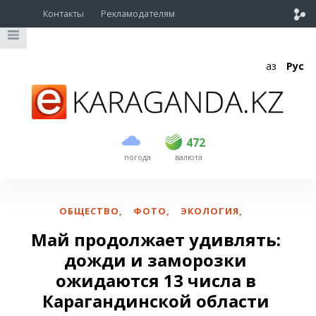
Контакты
Рекламодателям
Қаз
Рус
покупка
продажа
USD
469
472
472
погода
валюта
EUR
539
543
RUB
5.57
5.61
ОБЩЕСТВО
,
ФОТО
,
ЭКОЛОГИЯ
,
Май продолжает удивлять:
дожди и заморозки
ожидаются 13 числа в
Карагандинской области