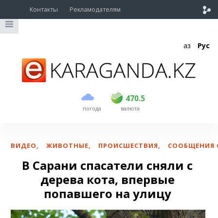
Контакты
Рекламодателям
Қаз
Рус
покупка
продажа
USD
469
470.5
470.5
погода
валюта
EUR
541
545
RUB
5.51
5.6
ВИДЕО
,
ЖИВОТНЫЕ
,
ПРОИСШЕСТВИЯ
,
СООБЩЕНИЯ 
В Сарани спасатели сняли с
дерева кота, впервые
попавшего на улицу