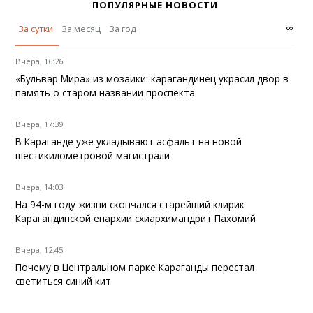
ПОПУЛЯРНЫЕ НОВОСТИ
∞
За сутки
За месяц
За год
Вчера, 16:26
«Бульвар Мира» из мозаики: карагандинец украсил двор в
память о старом названии проспекта
Вчера, 17:39
В Караганде уже укладывают асфальт на новой
шестикилометровой магистрали
Вчера, 14:03
На 94-м году жизни скончался старейший клирик
Карагандинской епархии схиархимандрит Пахомий
Вчера, 12:45
Почему в Центральном парке Караганды перестал
светиться синий кит