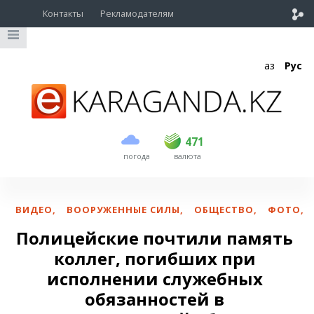
Контакты
Рекламодателям
Қаз
Рус
покупка
продажа
USD
469.5
471
471
погода
валюта
EUR
539
544
RUB
5.53
5.6
ВИДЕО
,
ВООРУЖЕННЫЕ СИЛЫ
,
ОБЩЕСТВО
,
ФОТО
,
Полицейские почтили память
коллег, погибших при
исполнении служебных
обязанностей в