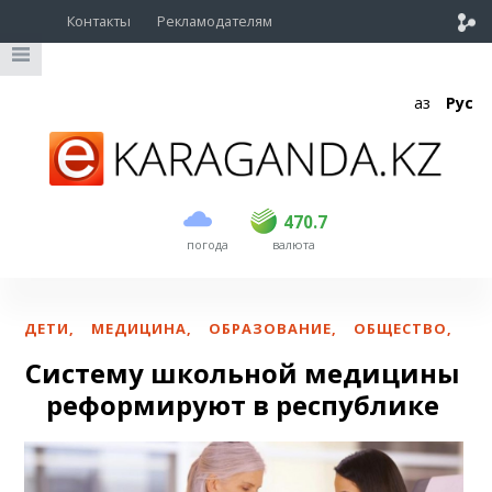
Контакты
Рекламодателям
Қаз
Рус
покупка
продажа
USD
468.5
470.7
470.7
погода
валюта
EUR
539
544
RUB
5.53
5.6
ДЕТИ
,
МЕДИЦИНА
,
ОБРАЗОВАНИЕ
,
ОБЩЕСТВО
,
Систему школьной медицины
реформируют в республике