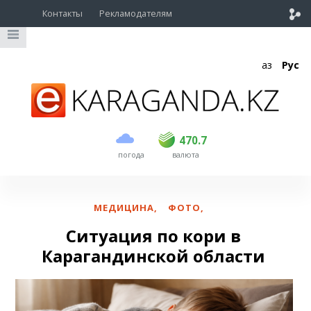
Контакты
Рекламодателям
Қаз
Рус
покупка
продажа
USD
468.5
470.7
470.7
погода
валюта
EUR
539
544
RUB
5.53
5.6
МЕДИЦИНА
,
ФОТО
,
Ситуация по кори в
Карагандинской области