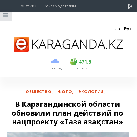
Контакты
Рекламодателям
Қаз
Рус
покупка
продажа
USD
470
471.5
471.5
погода
валюта
EUR
540
542
RUB
5.53
5.61
ОБЩЕСТВО
,
ФОТО
,
ЭКОЛОГИЯ
,
В Карагандинской области
обновили план действий по
нацпроекту «Таза Қазақстан»