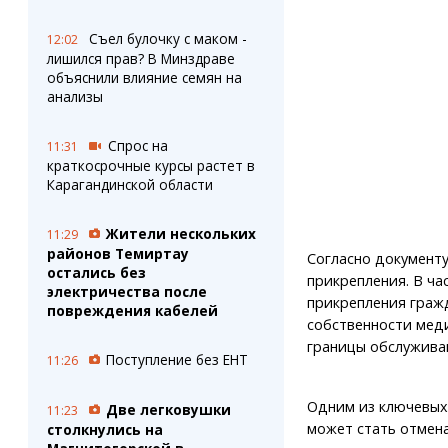
Съел булочку с маком -
12:02
лишился прав? В Минздраве
объяснили влияние семян на
анализы
Спрос на
11:31
краткосрочные курсы растет в
Карагандинской области
Жители нескольких
11:29
районов Темиртау
Согласно документ
остались без
прикрепления. В ча
электричества после
прикрепления граж
повреждения кабелей
собственности мед
границы обслужива
Поступление без ЕНТ
11:26
Одним из ключевых
Две легковушки
11:23
может стать отмен
столкнулись на