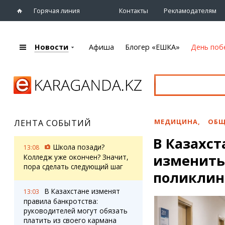
Горячая линия
Контакты
Рекламодателям
Новости
Афиша
Блогер «ЕШКА»
День поб
+7 (7212)
92 09 09
Главная
Афиша
Новости
Новости
Кино
Караганды
Театры
МЕДИЦИНА
,
ОБЩ
ЛЕНТА СОБЫТИЙ
Хроника
Музыка
В Казахс
eTV
Спорт
Школа позади?
13:08
Рассылка новостей
изменить
Выставки
Колледж уже окончен? Значит,
Персоны
пора сделать следующий шаг
Цирк и зоопарк
поликли
Интервью
В Казахстане изменят
13:03
правила банкротства:
Блогер «ЕШКА»
Карты
руководителей могут обязать
Лента блогера
Web-камеры
платить из своего кармана