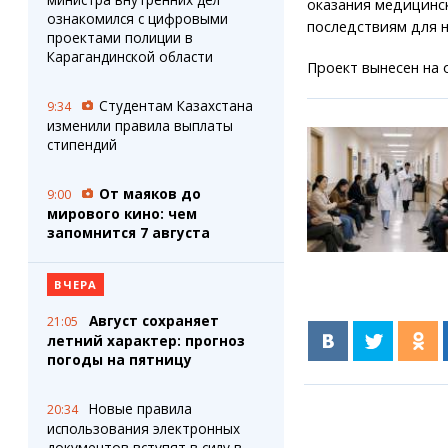
оказания медицинск
ознакомился с цифровыми
последствиям для н
проектами полиции в
Карагандинской области
Проект вынесен на 
Студентам Казахстана
9:34
изменили правила выплаты
стипендий
От маяков до
9:00
мирового кино: чем
запомнится 7 августа
ВЧЕРА
Август сохраняет
21:05
летний характер: прогноз
погоды на пятницу
Новые правила
20:34
использования электронных
документов вступят в силу в