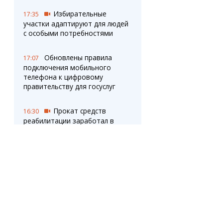
Избирательные
17:35
участки адаптируют для людей
с особыми потребностями
Обновлены правила
17:07
подключения мобильного
телефона к цифровому
правительству для госуслуг
Прокат средств
16:30
реабилитации заработал в
Казахстане
«Бульвар Мира» из
16:26
мозаики: карагандинец
украсил двор в память о
старом названии
проспекта
В интернете
16:06