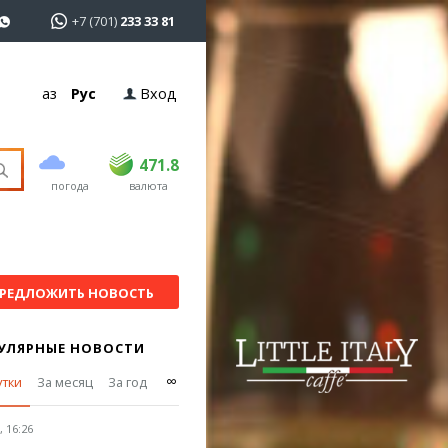
+7 (701)
233 33 81
Қаз
Рус
Вход
покупка
продажа
USD
468.5
471.8
471.8
погода
валюта
EUR
539
543
RUB
5.55
5.6
РЕДЛОЖИТЬ НОВОСТЬ
УЛЯРНЫЕ НОВОСТИ
∞
утки
За месяц
За год
 16:26