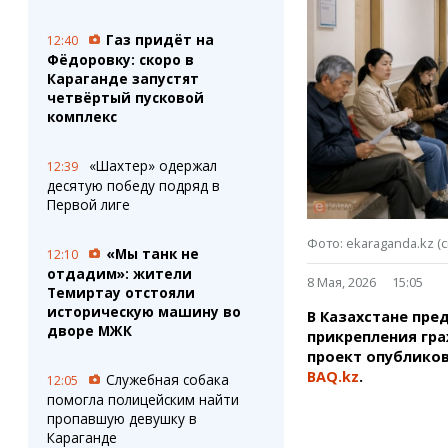
Штрихи
Пробки
Фотокомиксы
Карта Караганды
Газ придёт на
12:40
Коллаж недели
Организации
Фёдоровку: скоро в
Ешкин гороскоп
Мой участковый
Караганде запустят
Перекрытие дорог
четвёртый пусковой
комплекс
Сервисы
Медиа
«Шахтер» одержал
12:39
Переводчик
Фото
десятую победу подряд в
Видео
Первой лиге
3D-тур
Фото: ekaraganda.kz 
Timelapse
«Мы танк не
12:10
отдадим»: жители
8 Мая, 2026
15:05
Темиртау отстояли
историческую машину во
В Казахстане пре
дворе МЖК
прикрепления гр
проект опубликов
BAQ.kz
.
Служебная собака
12:05
помогла полицейским найти
пропавшую девушку в
Караганде