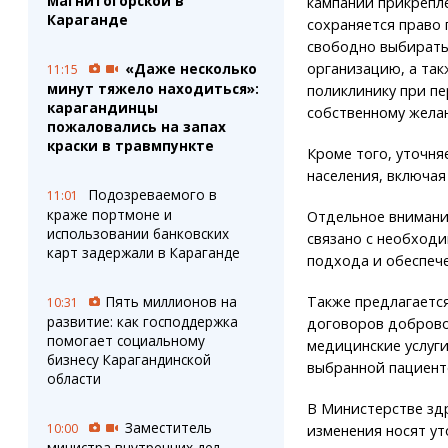
Магнитогорской в
кампании прикрепле
Караганде
сохраняется право
свободно выбират
организацию, а так
«Даже несколько
11:15
минут тяжело находиться»:
поликлинику при пе
карагандинцы
собственному жела
пожаловались на запах
краски в травмпункте
Кроме того, уточня
населения, включая
Подозреваемого в
11:01
краже портмоне и
Отдельное внимани
использовании банковских
связано с необход
карт задержали в Караганде
подхода и обеспеч
Также предлагается
Пять миллионов на
10:31
развитие: как господдержка
договоров доброво
помогает социальному
медицинские услуги
бизнесу Карагандинской
выбранной пациент
области
В Министерстве зд
Заместитель
10:00
изменения носят у
министра внутренних дел