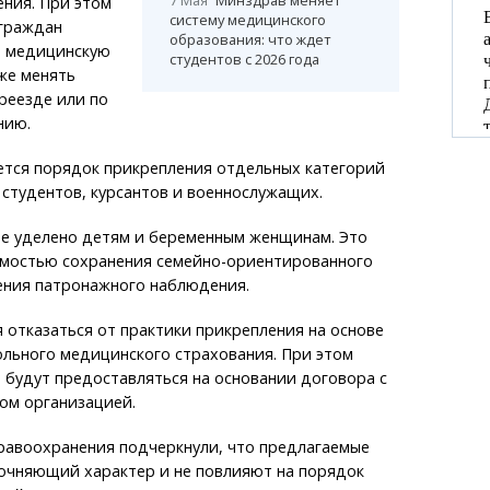
ния. При этом
систему медицинского
 граждан
образования: что ждет
ь медицинскую
студентов с 2026 года
же менять
реезде или по
нию.
ется порядок прикрепления отдельных категорий
 студентов, курсантов и военнослужащих.
е уделено детям и беременным женщинам. Это
имостью сохранения семейно-ориентированного
ения патронажного наблюдения.
 отказаться от практики прикрепления на основе
льного медицинского страхования. При этом
 будут предоставляться на основании договора с
ом организацией.
равоохранения подчеркнули, что предлагаемые
точняющий характер и не повлияют на порядок