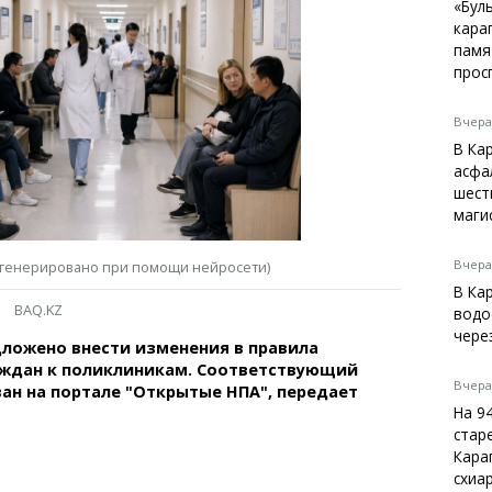
Темиртау
«Бул
кара
Балхаш
памя
Жезказган
прос
Вчера,
В Ка
Справочник
асфа
Расписание транспорта
шест
маги
Автобусные остановки
Экстренные службы
Каталог компаний
Вчера,
(сгенерировано при помощи нейросети)
Купить шины, легко!
В Ка
BAQ.KZ
водо
чере
дложено внести изменения в правила
аждан к поликлиникам. Соответствующий
Вчера,
ан на портале "Открытые НПА", передает
На 9
стар
Кара
схиа