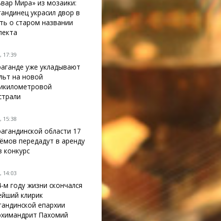
ьвар Мира» из мозаики:
гандинец украсил двор в
ть о старом названии
пекта
 17:39
раганде уже укладывают
льт на новой
икилометровой
страли
 15:38
рагандинской области 17
ёмов передадут в аренду
з конкурс
 14:03
4-м году жизни скончался
ейший клирик
гандинской епархии
рхимандрит Пахомий