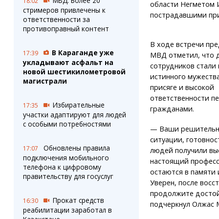
МВД: Более 20
18:02
области Негметом 
стримеров привлечены к
пострадавшими при
ответственности за
противоправный контент
В ходе встречи пр
В Караганде уже
17:39
МВД отметил, что 
укладывают асфальт на
сотрудников стали
новой шестикилометровой
истинного мужеств
магистрали
присяге и высокой
ответственности п
Избирательные
17:35
гражданами.
участки адаптируют для людей
с особыми потребностями
— Ваши решительны
ситуации, готовнос
Обновлены правила
17:07
людей получили выс
подключения мобильного
настоящий професси
телефона к цифровому
остаются в памяти
правительству для госуслуг
Уверен, после восс
продолжите достой
Прокат средств
16:30
подчеркнул Олжас 
реабилитации заработал в