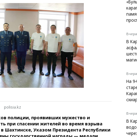
Темиртау
«Бул
кара
Балхаш
памя
Жезказган
прос
Вчера,
В Ка
Справочник
асфа
Расписание транспорта
шест
маги
Автобусные остановки
Экстренные службы
Каталог компаний
Вчера,
Купить шины, легко!
На 9
стар
Кара
схиа
polisia.kz
Вчера,
ков полиции, проявивших мужество и
В Ка
ь при спасении жителей во время взрыва
водо
 в Шахтинске, Указом Президента Республики
чере
оены государственной награды — медали