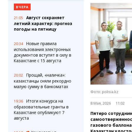
Штрихи
Пробки
ВЧЕРА
Фотокомиксы
Карта Караганды
Коллаж недели
Организации
Август сохраняет
21:05
Ешкин гороскоп
Мой участковый
летний характер: прогноз
Перекрытие дорог
погоды на пятницу
Новые правила
Сервисы
Медиа
20:34
использования электронных
Переводчик
Фото
документов вступят в силу в
Видео
Казахстане с 15 августа
3D-тур
Timelapse
Прощай, «наличка»:
20:02
казахстанцы сняли рекордно
малую сумму в банкоматах
Фото: polisia.kz
Итоги конкурса на
19:36
8 Мая, 2026
11:02
образовательные гранты в
Казахстане опубликуют 7
Пятеро сотрудни
августа
самоотверженност
газового баллона
Казахстан удост