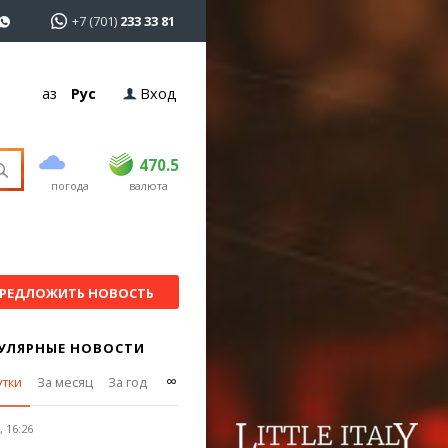
+7 (701)
233 33 81
Қаз
Рус
Вход
покупка
продажа
USD
469
470.5
470.5
погода
валюта
EUR
539
543
RUB
5.51
5.6
РЕДЛОЖИТЬ НОВОСТЬ
УЛЯРНЫЕ НОВОСТИ
∞
утки
За месяц
За год
 16:26