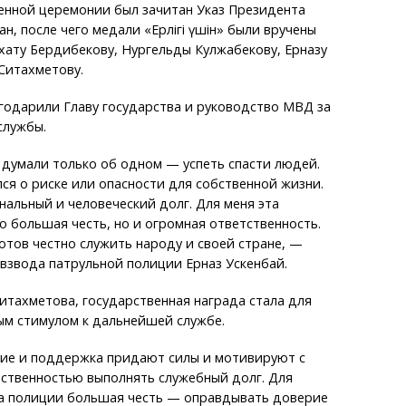
енной церемонии был зачитан Указ Президента
н, после чего медали «Ерлігі үшін» были вручены
схату Бердибекову, Нургельды Кулжабекову, Ерназу
Ситахметову.
годарили Главу государства и руководство МВД за
службы.
думали только об одном — успеть спасти людей.
ся о риске или опасности для собственной жизни.
альный и человеческий долг. Для меня эта
о большая честь, но и огромная ответственность.
отов честно служить народу и своей стране, —
взвода патрульной полиции Ерназ Ускенбай.
итахметова, государственная награда стала для
ым стимулом к дальнейшей службе.
ие и поддержка придают силы и мотивируют с
ственностью выполнять служебный долг. Для
а полиции большая честь — оправдывать доверие