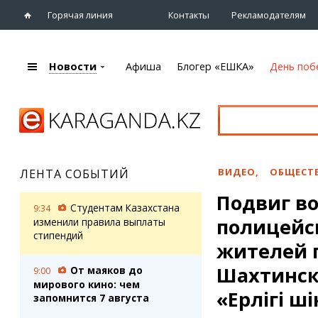
Горячая линия
Контакты
Рекламодателям
Новости
Афиша
Блогер «ЕШКА»
День поб
+7 (7212)
92 09 09
Главная
Афиша
Новости
Новости
Кино
Караганды
Театры
ВИДЕО
,
ОБЩЕСТ
ЛЕНТА СОБЫТИЙ
Хроника
Музыка
Подвиг во
eTV
Спорт
Студентам Казахстана
9:34
Рассылка новостей
полицейс
Выставки
изменили правила выплаты
Персоны
стипендий
Цирк и зоопарк
жителей п
Интервью
Шахтинск
От маяков до
9:00
мирового кино: чем
Блогер «ЕШКА»
Карты
«Ерлігі үш
запомнится 7 августа
Лента блогера
Web-камеры