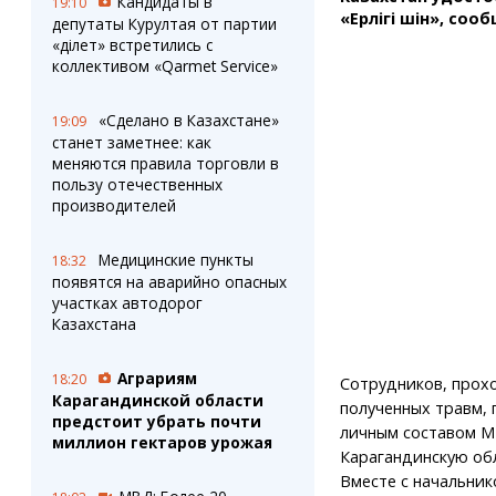
Кандидаты в
19:10
«Ерлігі үшін», со
депутаты Курултая от партии
«Әділет» встретились с
коллективом «Qarmet Service»
«Сделано в Казахстане»
19:09
станет заметнее: как
меняются правила торговли в
пользу отечественных
производителей
Медицинские пункты
18:32
появятся на аварийно опасных
участках автодорог
Казахстана
Аграриям
18:20
Сотрудников, прох
Карагандинской области
полученных травм, 
предстоит убрать почти
личным составом М
миллион гектаров урожая
Карагандинскую обл
Вместе с начальни