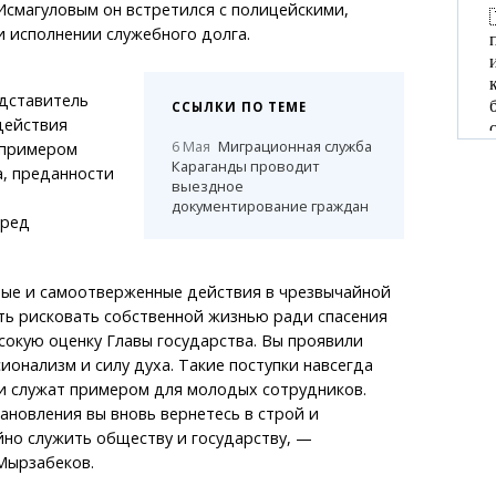
Исмагуловым он встретился с полицейскими,
 исполнении служебного долга.
едставитель
ССЫЛКИ ПО ТЕМЕ
действия
6 Мая
Миграционная служба
 примером
Караганды проводит
а, преданности
выездное
документирование граждан
еред
е и самоотверженные действия в чрезвычайной
ть рисковать собственной жизнью ради спасения
окую оценку Главы государства. Вы проявили
онализм и силу духа. Такие поступки навсегда
 и служат примером для молодых сотрудников.
тановления вы вновь вернетесь в строй и
но служить обществу и государству, —
Мырзабеков.