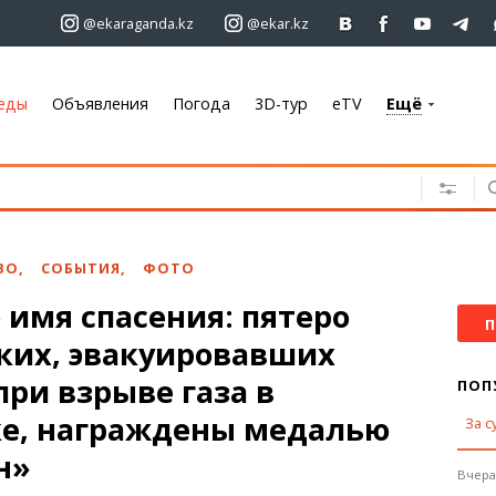
@ekaraganda.kz
@ekar.kz
еды
Объявления
Погода
3D-тур
eTV
Ещё
+7 701 233 33 81
Объявления
Недвижимость
Автомобили
ВО
,
СОБЫТИЯ
,
ФОТО
Работа
 имя спасения: пятеро
Услуги
П
ких, эвакуировавших
Электроника
Мебель
ри взрыве газа в
ПОП
е, награждены медалью
За с
Погода
ін»
Караганда
Вчера,