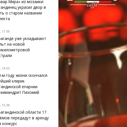
ьвар Мира» из мозаики:
гандинец украсил двор в
ть о старом названии
пекта
 17:39
раганде уже укладывают
льт на новой
икилометровой
страли
 14:03
4-м году жизни скончался
ейший клирик
гандинской епархии
рхимандрит Пахомий
 15:38
рагандинской области 17
ёмов передадут в аренду
з конкурс