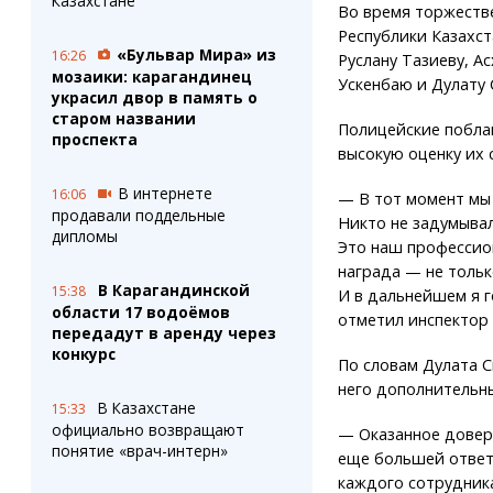
Казахстане
Во время торжеств
Республики Казахста
«Бульвар Мира» из
16:26
Руслану Тазиеву, А
мозаики: карагандинец
Ускенбаю и Дулату 
украсил двор в память о
старом названии
Полицейские побла
проспекта
высокую оценку их 
В интернете
16:06
— В тот момент мы 
продавали поддельные
Никто не задумывал
дипломы
Это наш профессион
награда — не тольк
В Карагандинской
15:38
И в дальнейшем я г
области 17 водоёмов
отметил инспектор 
передадут в аренду через
конкурс
По словам Дулата С
него дополнительн
В Казахстане
15:33
официально возвращают
— Оказанное довер
понятие «врач-интерн»
еще большей ответ
каждого сотрудник