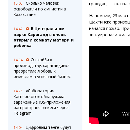
Сколько человек
15:05
граждан, — сказал о
освободили по амнистии в
Казахстане
Напомним, 23 марта
Шахтинске произоше
начался пожар. Пр
В Центральном
14:47
парке Караганды вновь
эвакуировали жильц
открыли комнату матери и
ребенка
От хобби к
14:34
производству: карагандинка
превратила любовь к
ремёслам в успешный бизнес
«Лаборатория
14:25
Касперского» обнаружила
заражённые iOS-приложения,
распространяющиеся через
Telegram
Цифровым тенге будут
14:04