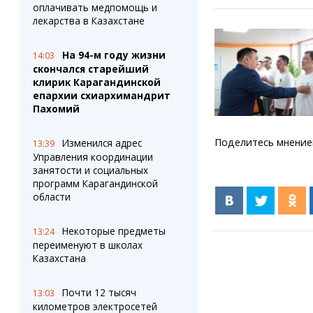
оплачивать медпомощь и
лекарства в Казахстане
На 94-м году жизни
14:03
скончался старейший
клирик Карагандинской
епархии схиархимандрит
Пахомий
Поделитесь мнение
Изменился адрес
13:39
Управления координации
занятости и социальных
программ Карагандинской
области
Некоторые предметы
13:24
переименуют в школах
Казахстана
Почти 12 тысяч
13:03
километров электросетей