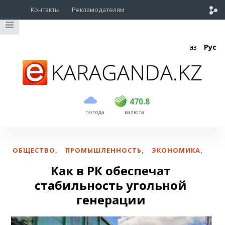
Контакты
Рекламодателям
Қаз
Рус
покупка
продажа
USD
468.5
470.8
470.8
погода
валюта
EUR
539
541.5
RUB
5.53
5.6
ОБЩЕСТВО
,
ПРОМЫШЛЕННОСТЬ
,
ЭКОНОМИКА
,
Как в РК обеспечат
стабильность угольной
генерации