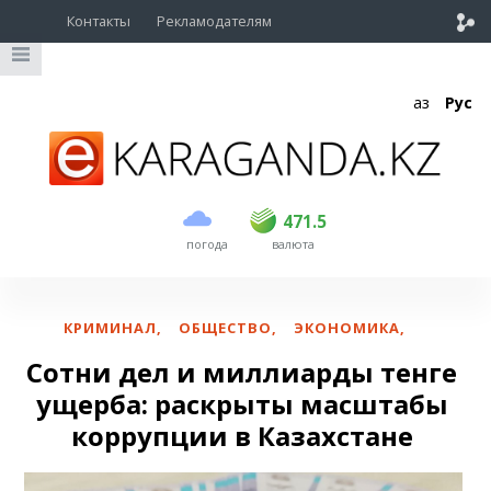
Контакты
Рекламодателям
Қаз
Рус
покупка
продажа
USD
468.5
471.5
471.5
погода
валюта
EUR
539
543
RUB
5.57
5.61
КРИМИНАЛ
,
ОБЩЕСТВО
,
ЭКОНОМИКА
,
Сотни дел и миллиарды тенге
ущерба: раскрыты масштабы
коррупции в Казахстане