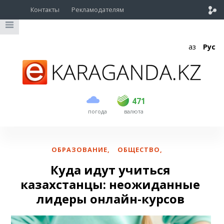
Контакты
Рекламодателям
Қаз
Рус
покупка
продажа
USD
468.5
471
471
погода
валюта
EUR
539
541.5
RUB
5.53
5.61
ОБРАЗОВАНИЕ
,
ОБЩЕСТВО
,
Куда идут учиться
казахстанцы: неожиданные
лидеры онлайн-курсов