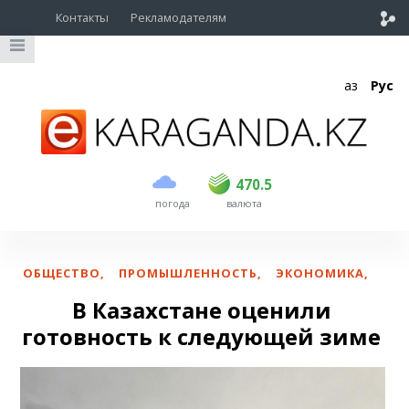
Контакты
Рекламодателям
Қаз
Рус
покупка
продажа
USD
468.5
470.5
470.5
погода
валюта
EUR
539
544
RUB
5.51
5.58
ОБЩЕСТВО
,
ПРОМЫШЛЕННОСТЬ
,
ЭКОНОМИКА
,
В Казахстане оценили
готовность к следующей зиме