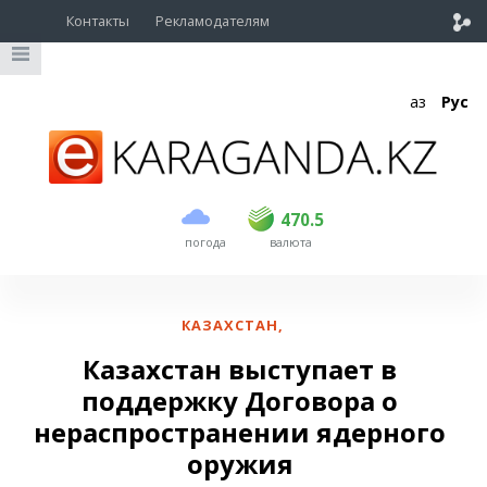
Контакты
Рекламодателям
Қаз
Рус
покупка
продажа
USD
468.5
470.5
470.5
погода
валюта
EUR
539
544
RUB
5.51
5.58
КАЗАХСТАН
,
Казахстан выступает в
поддержку Договора о
нераспространении ядерного
оружия