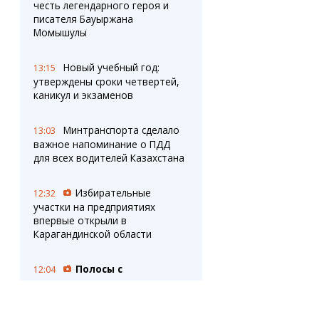
честь легендарного героя и
писателя Бауыржана
Момышулы
Новый учебный год:
13:15
утверждены сроки четвертей,
каникул и экзаменов
Минтранспорта сделало
13:03
важное напоминание о ПДД
для всех водителей Казахстана
Избирательные
12:32
участки на предприятиях
впервые открыли в
Карагандинской области
Полосы с
12:04
препятствиями
образовались в Караганде
на улицах Сатпаева и