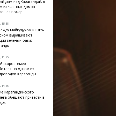
ый дым над Карагандой: в
м из частных домов
зошел пожар
 15:38
между Майкудуком и Юго-
оком выращивают
щий зелёный оазис
ганды
 11:25
й скоростемер
ботает на одном из
проводов Караганды
 14:56
ие карагандинского
инга обещают привести в
док