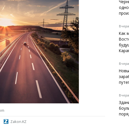
Темиртау
Черн
одно
Балхаш
прои
Жезказган
Вчера,
Как 
Вост
Справочник
буду
Расписание транспорта
Кара
Автобусные остановки
Экстренные службы
Вчера,
Каталог компаний
Новы
Купить шины, легко!
зара
путе
Вчера,
Здан
боул
com
поря
Zakon.KZ