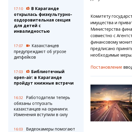
В Караганде
17:10
открылась физкультурно-
Комитету государс
оздоровительная секция
имущества и прива
для детей с
Министерства фина
инвалидностью
совместно с Агентс
финансовому монит
Казахстанцев
17:07
предписано принят
предупреждают об угрозе
необходимые меры
дипфейков
Постановление
ввод
Библиотечный
17:03
open-air: в Караганде
пройдут книжные встречи
Работодатели теперь
16:32
обязаны отпускать
казахстанцев на скрининги.
Изменения вступили в силу
Видеокамеры помогают
16:03