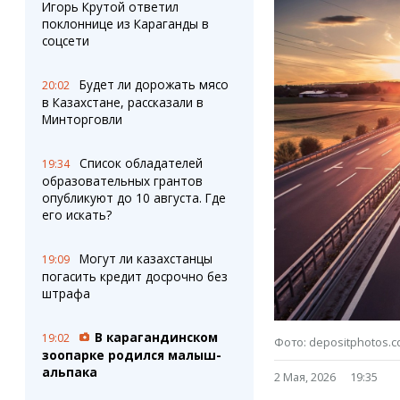
Штрихи
Пробки
Игорь Крутой ответил
поклоннице из Караганды в
Фотокомиксы
Карта Караганды
соцсети
Коллаж недели
Организации
Ешкин гороскоп
Мой участковый
Будет ли дорожать мясо
20:02
Перекрытие дорог
в Казахстане, рассказали в
Минторговли
Сервисы
Медиа
Переводчик
Фото
Список обладателей
19:34
Видео
образовательных грантов
3D-тур
опубликуют до 10 августа. Где
его искать?
Timelapse
Могут ли казахстанцы
19:09
погасить кредит досрочно без
штрафа
В карагандинском
19:02
Фото: depositphotos.
зоопарке родился малыш-
альпака
2 Мая, 2026
19:35