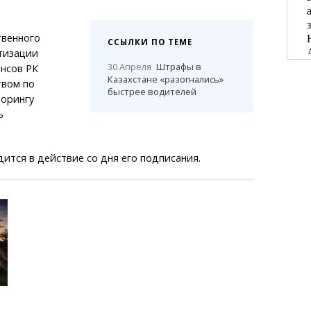
твенного
ССЫЛКИ ПО ТЕМЕ
тизации
30 Апреля
Штрафы в
нсов РК
Казахстане «разогнались»
твом по
быстрее водителей
орингу
ь
.
ится в действие со дня его подписания.