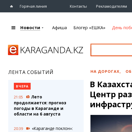
Горячая линия
Контакты
Рекламодателям
Новости
Афиша
Блогер «ЕШКА»
День поб
+7 (7212)
92 09 09
Главная
Афиша
Новости
Новости
Кино
Караганды
Театры
НА ДОРОГАХ
,
ОБ
ЛЕНТА СОБЫТИЙ
Хроника
Музыка
В Казахс
eTV
Спорт
ВЧЕРА
Рассылка новостей
Центр ра
Выставки
Лето
21:05
Персоны
Цирк и зоопарк
инфрастр
продолжается: прогноз
Интервью
погоды в Караганде и
области на 6 августа
Блогер «ЕШКА»
Карты
Лента блогера
Web-камеры
«Караганде поклон»:
20:39