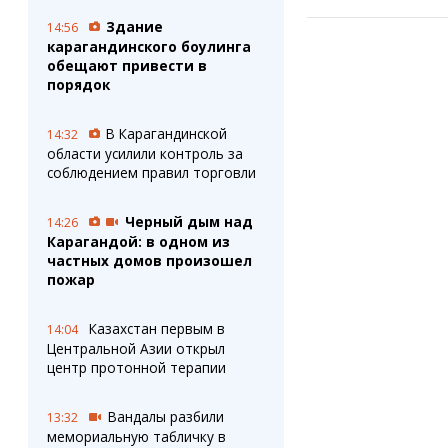
Здание
14:56
карагандинского боулинга
обещают привести в
порядок
В Карагандинской
14:32
области усилили контроль за
соблюдением правил торговли
Черный дым над
14:26
Карагандой: в одном из
частных домов произошел
пожар
Казахстан первым в
14:04
Центральной Азии открыл
центр протонной терапии
Вандалы разбили
13:32
мемориальную табличку в