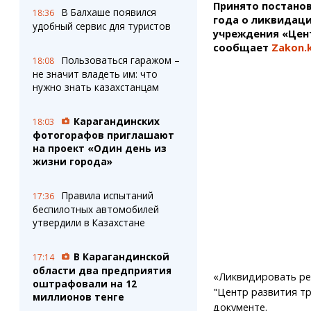
Принято постанов
В Балхаше появился
18:36
года о ликвидаци
удобный сервис для туристов
учреждения «Цент
сообщает
Zakon.
Пользоваться гаражом –
18:08
не значит владеть им: что
нужно знать казахстанцам
Карагандинских
18:03
фотогорафов приглашают
на проект «Один день из
жизни города»
Правила испытаний
17:36
беспилотных автомобилей
утвердили в Казахстане
В Карагандинской
17:14
области два предприятия
«Ликвидировать ре
оштрафовали на 12
"Центр развития тр
миллионов тенге
документе.