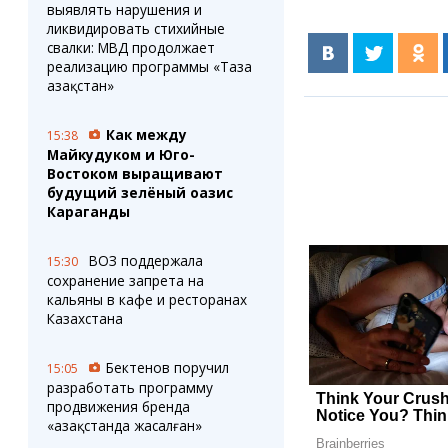
выявлять нарушения и
ликвидировать стихийные
свалки: МВД продолжает
реализацию программы «Таза
Қазақстан»
Как между
15:38
Майкудуком и Юго-
Востоком выращивают
будущий зелёный оазис
Караганды
ВОЗ поддержала
15:30
сохранение запрета на
кальяны в кафе и ресторанах
Казахстана
Бектенов поручил
15:05
разработать программу
продвижения бренда
«Қазақстанда жасалған»