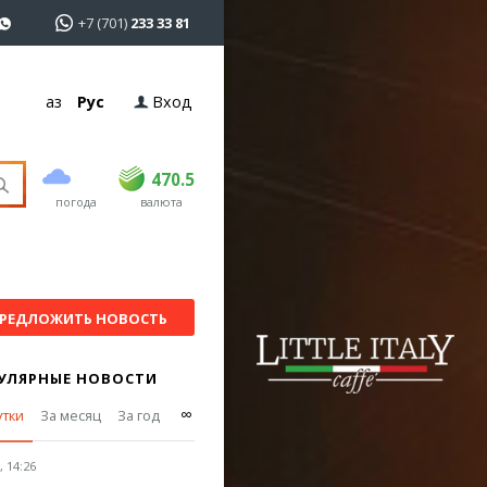
+7 (701)
233 33 81
Қаз
Рус
Вход
покупка
продажа
USD
469
470.5
470.5
погода
валюта
EUR
539
543
RUB
5.55
5.62
РЕДЛОЖИТЬ НОВОСТЬ
УЛЯРНЫЕ НОВОСТИ
∞
утки
За месяц
За год
 14:26