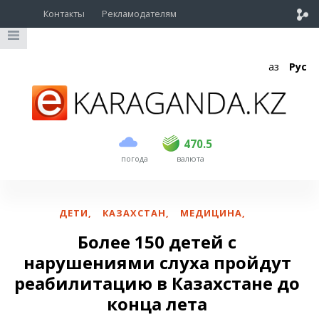
Контакты
Рекламодателям
Қаз
Рус
покупка
продажа
USD
469.5
470.5
470.5
погода
валюта
EUR
539
543
RUB
5.45
5.53
ДЕТИ
,
КАЗАХСТАН
,
МЕДИЦИНА
,
Более 150 детей с
нарушениями слуха пройдут
реабилитацию в Казахстане до
конца лета