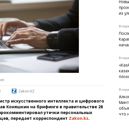
Темиртау
Новы
прох
Балхаш
из у
Жезказган
Вчера,
Посл
Кара
Справочник
нача
Расписание транспорта
Автобусные остановки
Вчера,
Экстренные службы
«Каз
Каталог компаний
каза
Купить шины, легко!
плох
com
Вчера,
2
Zakon.KZ
Алко
стр искусственного интеллекта и цифрового
Минт
ав Коняшкин на брифинге в правительстве 28
объя
 прокомментировал утечки персональных
что 
цев, передает корреспондент
Zakon.kz
.