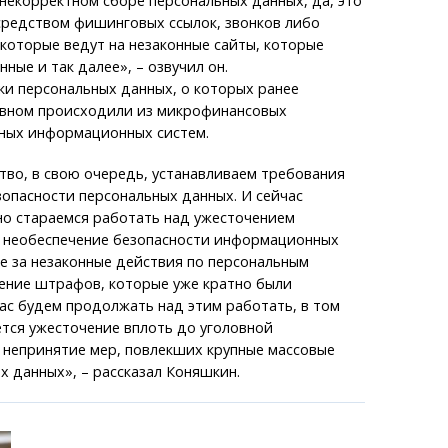
 некорректном сборе персональных данных, да, это
средством фишинговых ссылок, звонков либо
 которые ведут на незаконные сайты, которые
ные и так далее», – озвучил он.
чки персональных данных, о которых ранее
овном происходили из микрофинансовых
тных информационных систем.
тво, в свою очередь, устанавливаем требования
опасности персональных данных. И сейчас
но стараемся работать над ужесточением
а необеспечение безопасности информационных
ле за незаконные действия по персональным
чение штрафов, которые уже кратно были
ас будем продолжать над этим работать, в том
тся ужесточение вплоть до уголовной
 непринятие мер, повлекших крупные массовые
х данных», – рассказал Коняшкин.