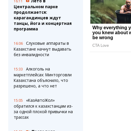
Лето в
16:11
Центральном парке
продолжается:
карагандинцев ждут
танцы, йога и концертная
программа
Слуховые аппараты в
16:06
Казахстане начнут выдавать
без инвалидности
Алкоголь на
15:33
маркетплейсах: Минторговли
Казахстана объяснило, что
разрешено, а что нет
«КазАвтоЖол»
15:05
обратился к казахстанцам из-
за одной плохой привычки на
трассах