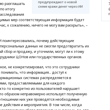
предупреждают о новой
ию разглашать
схеме кражи денег через ИИ
 по итогу
расследования
димых мер соответствующая информация будет
ас, к сожалению, ничего не могу вам раскрыть», –
 поинтересовались, почему действующие
персональных данных не смогли предотвратить их
й сбор и продажу, и уточнили, могут ли к этому
трудники ЦОНов или государственных органов.
рное, не конкретизировал, что это сотрудники
онимать, что информация... доступ к
рмационных системах распределяется в
лями, предоставляемыми для каждого
 кто-то конкретно из пользователей нарушает
-то образом неправомерно использует полученную
отношении них уже проводятся необходимые
 действия и мероприятия. В том числе, когда