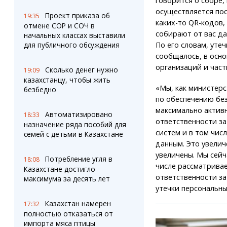
говорится о сборе,
осуществляется по
Проект приказа об
19:35
каких-то QR-кодов,
отмене СОР и СОЧ в
собирают от вас дан
начальных классах выставили
По его словам, уте
для публичного обсуждения
сообщалось, в осн
организаций и час
Сколько денег нужно
19:09
казахстанцу, чтобы жить
«Мы, как министерс
безбедно
по обеспечению без
максимально актив
Автоматизировано
18:33
ответственности з
назначение ряда пособий для
систем и в том чис
семей с детьми в Казахстане
данным. Это увели
увеличены. Мы сейч
Потребление угля в
18:08
числе рассматривае
Казахстане достигло
ответственности за
максимума за десять лет
утечки персональны
Казахстан намерен
17:32
полностью отказаться от
импорта мяса птицы