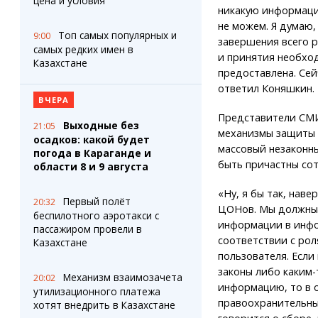
цена и условия
никакую информац
не можем. Я думаю,
Топ самых популярных и
9:00
завершения всего 
самых редких имен в
и принятия необхо
Казахстане
предоставлена. Сейч
ответил Коняшкин.
ВЧЕРА
Представители СМИ
Выходные без
21:05
механизмы защиты 
осадков: какой будет
массовый незаконны
погода в Караганде и
быть причастны со
области 8 и 9 августа
«Ну, я бы так, наве
Первый полёт
20:32
ЦОНов. Мы должны п
беспилотного аэротакси с
информации в инфо
пассажиром провели в
соответствии с ро
Казахстане
пользователя. Если
законы либо каким
Механизм взаимозачета
20:02
информацию, то в 
утилизационного платежа
правоохранительные
хотят внедрить в Казахстане