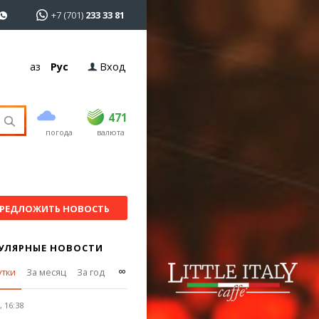
+7 (701)
233 33 81
Қаз
Рус
Вход
покупка
продажа
USD
469.5
471
471
погода
валюта
EUR
539
544
RUB
5.53
5.6
РЕДЛОЖИТЬ НОВОСТЬ
УЛЯРНЫЕ НОВОСТИ
∞
утки
За месяц
За год
 16:38