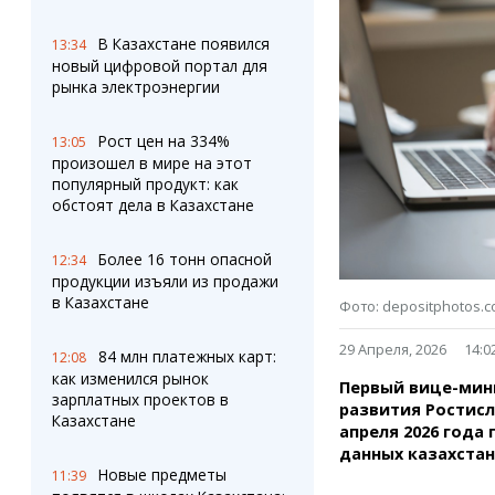
Штрихи
Пробки
Фотокомиксы
Карта Караганды
В Казахстане появился
13:34
Коллаж недели
Организации
новый цифровой портал для
Ешкин гороскоп
Мой участковый
рынка электроэнергии
Перекрытие дорог
Рост цен на 334%
13:05
произошел в мире на этот
Сервисы
Медиа
популярный продукт: как
Переводчик
Фото
обстоят дела в Казахстане
Видео
3D-тур
Более 16 тонн опасной
12:34
Timelapse
продукции изъяли из продажи
в Казахстане
Фото: depositphotos.
29 Апреля, 2026
14:0
84 млн платежных карт:
12:08
как изменился рынок
Первый вице-мини
зарплатных проектов в
развития Ростисл
Казахстане
апреля 2026 года
данных казахстан
Новые предметы
11:39