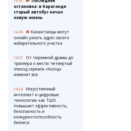
Последняя
15:01
остановка: в Караганде
старый автобус начал
новую жизнь
Казахстанцы могут
14:36
онлайн узнать адрес своего
избирательного участка
От тюремной драмы до
14:27
триллера о мести: четвертый
эпизод сериала «Холод»
изменит все
Искусственный
14:24
интеллект и цифровые
технологии: как ТШО
повышает эффективность,
безопасность и
конкурентоспособность
бизнеса