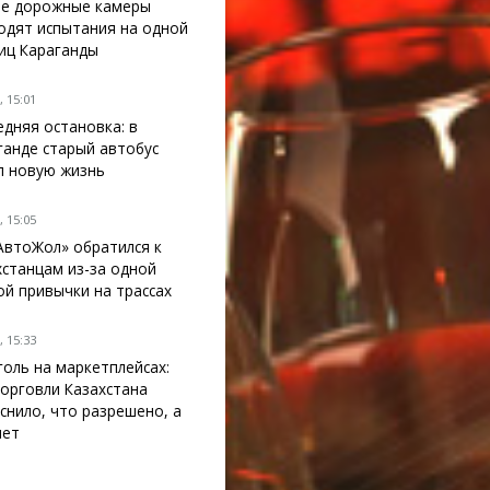
е дорожные камеры
одят испытания на одной
лиц Караганды
 15:01
едняя остановка: в
ганде старый автобус
л новую жизнь
 15:05
АвтоЖол» обратился к
хстанцам из-за одной
ой привычки на трассах
 15:33
голь на маркетплейсах:
орговли Казахстана
снило, что разрешено, а
нет