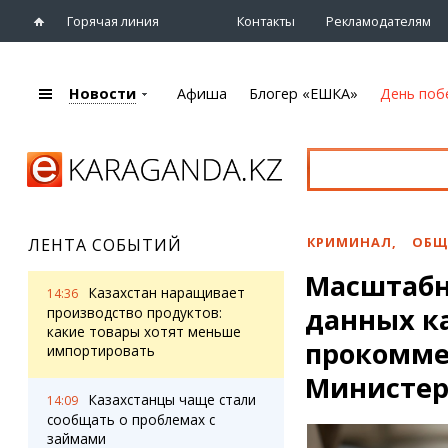
Горячая линия
Контакты
Рекламодателям
Новости
Афиша
Блогер «ЕШКА»
День поб
+7 (7212)
92 09 09
Главная
Афиша
Новости
Новости
Кино
Караганды
Театры
КРИМИНАЛ
,
ОБЩ
ЛЕНТА СОБЫТИЙ
Хроника
Музыка
Масштабн
eTV
Спорт
Казахстан наращивает
14:36
Рассылка новостей
данных к
Выставки
производство продуктов:
Персоны
какие товары хотят меньше
Цирк и зоопарк
прокомме
импортировать
Интервью
Министер
Казахстанцы чаще стали
14:09
Блогер «ЕШКА»
Карты
сообщать о проблемах с
Лента блогера
Web-камеры
займами