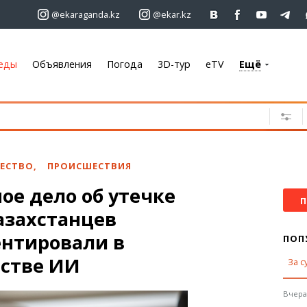
@ekaraganda.kz
@ekar.kz
еды
Объявления
Погода
3D-тур
eTV
Ещё
+7 701 233 33 81
Объявления
Недвижимость
Автомобили
ЕСТВО
,
ПРОИСШЕСТВИЯ
Работа
ое дело об утечке
Услуги
П
азахстанцев
Электроника
Мебель
нтировали в
ПОП
стве ИИ
За с
Погода
Караганда
Вчера,