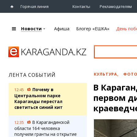
Горячая линия
Контакты
Рекламодателям
Новости
Афиша
Блогер «ЕШКА»
День поб
+7 (7212)
92 09 09
Главная
Афиша
Новости
Новости
Кино
Караганды
Театры
КУЛЬТУРА
,
ФОТ
ЛЕНТА СОБЫТИЙ
Хроника
Музыка
В Караган
eTV
Спорт
Почему в
12:45
Рассылка новостей
первом д
Выставки
Центральном парке
Персоны
Караганды перестал
Цирк и зоопарк
краеведч
светиться синий кит
Интервью
В Карагандинской
12:35
Блогер «ЕШКА»
Карты
области 164 человека
Лента блогера
Web-камеры
получили гранты на открытие