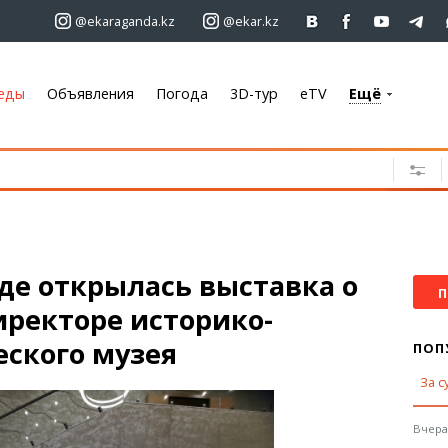
@ekaraganda.kz
@ekar.kz
еды
Объявления
Погода
3D-тур
eTV
Ещё
+7 701 233 33 81
Объявления
Недвижимость
Автомобили
О
Работа
де открылась выставка о
Услуги
П
иректоре историко-
Электроника
Мебель
еского музея
ПОП
За с
Погода
Караганда
Вчера,