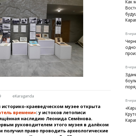
Темиртау
Как 
Вост
Балхаш
буду
Жезказган
Кара
Вчера,
Черн
Справочник
одно
Расписание транспорта
прои
Автобусные остановки
Экстренные службы
Вчера,
Каталог компаний
Здан
Купить шины, легко!
боул
поря
9
eKaraganda
Вчера,
м историко-краеведческом музее открыта
«Кар
атель времени»
: у истоков летописи
Крут
вящённая наследию Леонида Семёнова.
Кара
ервым руководителем этого музея в далёком
ым получил право проводить археологические