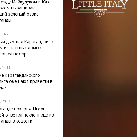
между Майкудуком и Юго-
оком выращивают
щий зелёный оазис
ганды
 14:26
ый дым над Карагандой: в
м из частных домов
зошел пожар
 14:56
ие карагандинского
инга обещают привести в
док
 20:39
аганде поклон»: Игорь
ой ответил поклоннице из
ганды в соцсети