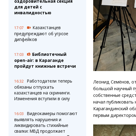
оздоровительная секция
для детей с
инвалидностью
Казахстанцев
17:07
предупреждают об угрозе
дипфейков
Библиотечный
17:03
open-air: в Караганде
пройдут книжные встречи
Работодатели теперь
16:32
Леонид Семёнов, от
обязаны отпускать
большой научный пу
казахстанцев на скрининги.
собственные средст
Изменения вступили в силу
начал публиковать 
Карагандинский обл
Видеокамеры помогают
16:03
первым директором
выявлять нарушения и
ликвидировать стихийные
свалки: МВД продолжает