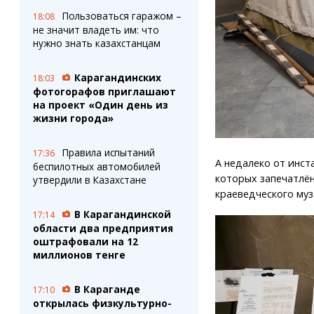
Пользоваться гаражом –
18:08
не значит владеть им: что
нужно знать казахстанцам
Карагандинских
18:03
фотогорафов приглашают
на проект «Один день из
жизни города»
Правила испытаний
17:36
А недалеко от инст
беспилотных автомобилей
которых запечатлён
утвердили в Казахстане
краеведческого муз
В Карагандинской
17:14
области два предприятия
оштрафовали на 12
миллионов тенге
В Караганде
17:10
открылась физкультурно-