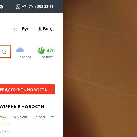
+7 (701)
233 33 81
Қаз
Рус
Вход
покупка
продажа
USD
468.5
470
470
погода
валюта
EUR
535
542
RUB
5.55
5.61
РЕДЛОЖИТЬ НОВОСТЬ
УЛЯРНЫЕ НОВОСТИ
∞
утки
За месяц
За год
 15:38