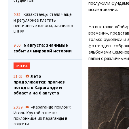
студентов
послужили фундаме
исследований.
Казахстанцы стали чаще
9:35
и регулярнее платить
пенсионные взносы, заявили в
На выставке «Соби
ЕНПФ
времени», представ
только рукописи и 
6 августа: значимые
9:00
фото: здесь собрал
события мировой истории
альбомами Семёнов
папки с различными
ВЧЕРА
Лето
21:05
продолжается: прогноз
погоды в Караганде и
области на 6 августа
«Караганде поклон»:
20:39
Игорь Крутой ответил
поклоннице из Караганды в
соцсети