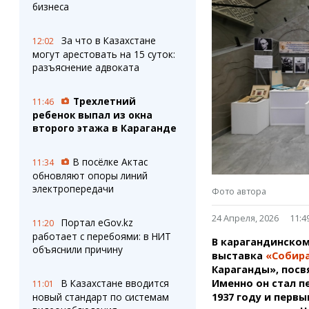
Штрихи
Пробки
бизнеса
Фотокомиксы
Карта Караганды
Коллаж недели
Организации
За что в Казахстане
12:02
Ешкин гороскоп
Мой участковый
могут арестовать на 15 суток:
Перекрытие дорог
разъяснение адвоката
Трехлетний
Сервисы
Медиа
11:46
ребенок выпал из окна
Переводчик
Фото
второго этажа в Караганде
Видео
3D-тур
В посёлке Актас
11:34
Timelapse
обновляют опоры линий
электропередачи
Фото автора
24 Апреля, 2026
11:4
Портал eGov.kz
11:20
работает с перебоями: в НИТ
В карагандинско
объяснили причину
выставка
«Собир
Караганды», пос
В Казахстане вводится
Именно он стал п
11:01
новый стандарт по системам
1937 году и перв