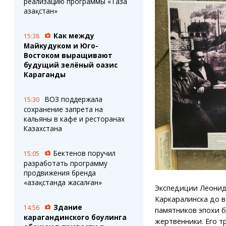
реализацию программы «Таза
Қазақстан»
Как между
15:38
Майкудуком и Юго-
Востоком выращивают
будущий зелёный оазис
Караганды
ВОЗ поддержала
15:30
сохранение запрета на
кальяны в кафе и ресторанах
Казахстана
Бектенов поручил
15:05
разработать программу
продвижения бренда
«Қазақстанда жасалған»
Экспедиции Леонид
Каркаралинска до в
Здание
14:56
памятников эпохи б
карагандинского боулинга
жертвенники. Его т