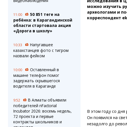
видеонаблюдения
исследования в Ц
можно изучить ру
археологами и п
50 851 теңге на
11:00
корреспондент ek
ребёнка: в Карагандинской
области стартовала акция
«Дорога в школу»
Напугавшее
10:33
казахстанцев фото с тигром
назвали фейком
Оставленный в
10:00
машине телефон помог
задержать скрывшегося
водителя в Караганде
В Алматы объявили
9:52
победителей nFactorial
Incubator 2026: восемь недель,
В этом году со дня
72 проекта и первые
Он появился на свет
контракты школьников и
незадолго до револ