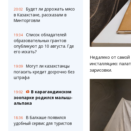
Будет ли дорожать мясо
20:02
в Казахстане, рассказали в
Минторговли
Список обладателей
19:34
образовательных грантов
опубликуют до 10 августа. Где
его искать?
Недалеко от самой
инсталляцию: палат
Могут ли казахстанцы
19:09
зарисовки.
погасить кредит досрочно без
штрафа
В карагандинском
19:02
зоопарке родился малыш-
альпака
В Балхаше появился
18:36
удобный сервис для туристов