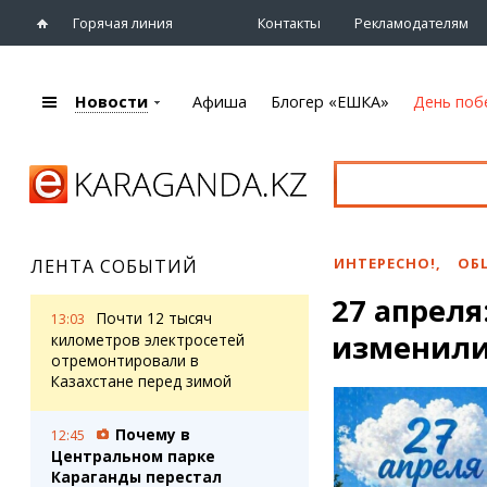
Горячая линия
Контакты
Рекламодателям
Новости
Афиша
Блогер «ЕШКА»
День поб
+7 (7212)
92 09 09
Главная
Афиша
Новости
Новости
Кино
Караганды
Театры
ИНТЕРЕСНО!
,
ОБ
ЛЕНТА СОБЫТИЙ
Хроника
Музыка
27 апреля
eTV
Спорт
Почти 12 тысяч
13:03
Рассылка новостей
изменили
Выставки
километров электросетей
Персоны
отремонтировали в
Цирк и зоопарк
Казахстане перед зимой
Интервью
Почему в
12:45
Блогер «ЕШКА»
Карты
Центральном парке
Лента блогера
Web-камеры
Караганды перестал