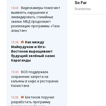
Видеокамеры помогают
16:03
выявлять нарушения и
ликвидировать стихийные
свалки: МВД продолжает
реализацию программы «Таза
Қазақстан»
Как между
15:38
Майкудуком и Юго-
Востоком выращивают
будущий зелёный оазис
Караганды
ВОЗ поддержала
15:30
сохранение запрета на
кальяны в кафе и ресторанах
Казахстана
Бектенов поручил
15:05
разработать программу