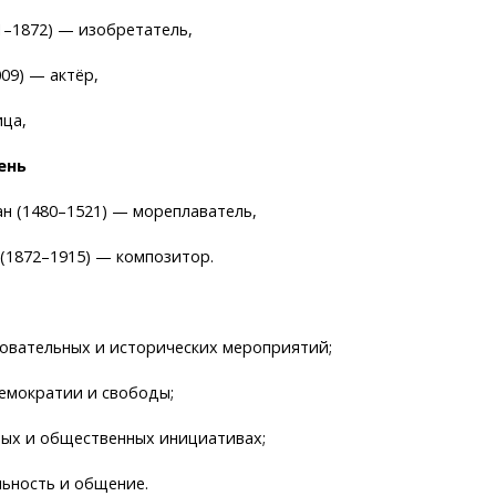
1–1872) — изобретатель,
09) — актёр,
ица,
ень
н (1480–1521) — мореплаватель,
(1872–1915) — композитор.
зовательных и исторических мероприятий;
емократии и свободы;
рных и общественных инициативах;
льность и общение.