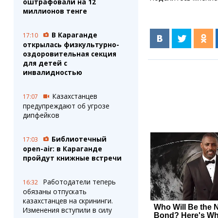
оштрафовали на 12
миллионов тенге
В Караганде
17:10
открылась физкультурно-
оздоровительная секция
для детей с
инвалидностью
Казахстанцев
17:07
предупреждают об угрозе
дипфейков
Библиотечный
17:03
open-air: в Караганде
пройдут книжные встречи
Работодатели теперь
16:32
обязаны отпускать
казахстанцев на скрининги.
Изменения вступили в силу