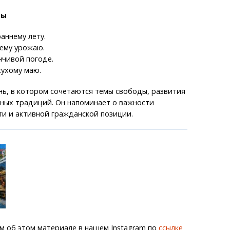
ты
аннему лету.
ему урожаю.
нчивой погоде.
сухому маю.
нь, в котором сочетаются темы свободы, развития
рных традиций. Он напоминает о важности
и и активной гражданской позиции.
м об этом материале в нашем Instagram по
ссылке