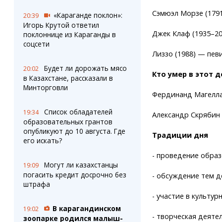
Сэмюэл Морзе (179
«Караганде поклон»:
20:39
Игорь Крутой ответил
Джек Клаф (1935–20
поклоннице из Караганды в
соцсети
Лиззо (1988) — пев
Будет ли дорожать мясо
20:02
Кто умер в этот д
в Казахстане, рассказали в
Минторговли
Фердинанд Магелла
Список обладателей
19:34
Александр Скрябин 
образовательных грантов
опубликуют до 10 августа. Где
Традиции дня
его искать?
- проведение обра
Могут ли казахстанцы
19:09
погасить кредит досрочно без
- обсуждение тем д
штрафа
- участие в культу
В карагандинском
19:02
- творческая деяте
зоопарке родился малыш-