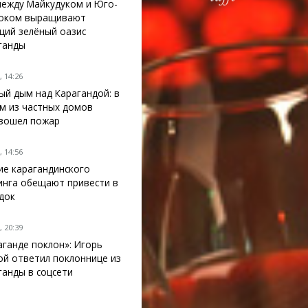
между Майкудуком и Юго-
оком выращивают
щий зелёный оазис
ганды
 14:26
ый дым над Карагандой: в
м из частных домов
зошел пожар
 14:56
ие карагандинского
инга обещают привести в
док
 20:39
аганде поклон»: Игорь
ой ответил поклоннице из
ганды в соцсети