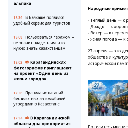
альпака
Народные приме
В Балхаше появился
18:36
- Тёплый день — к р
удобный сервис для туристов
- Дождь — к хорош
- Ветер — к переме
Пользоваться гаражом –
18:08
- Ясная погода — к 
не значит владеть им: что
нужно знать казахстанцам
27 апреля — это де
общества и культу
Карагандинских
18:03
исторической памят
фотогорафов приглашают
на проект «Один день из
жизни города»
Правила испытаний
17:36
беспилотных автомобилей
утвердили в Казахстане
В Карагандинской
17:14
области два предприятия
Поделитесь мнение