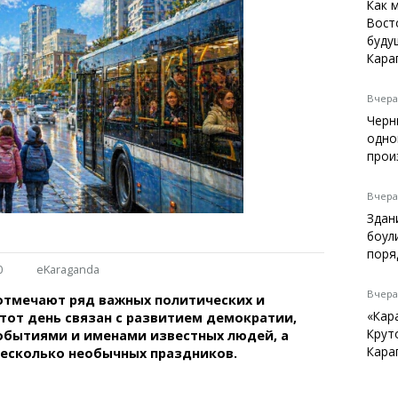
Темиртау
Как 
Вост
Балхаш
буду
Жезказган
Кара
Вчера,
Черн
Справочник
одно
Расписание транспорта
прои
Автобусные остановки
Экстренные службы
Вчера,
Каталог компаний
Здан
Купить шины, легко!
боул
поря
0
eKaraganda
Вчера,
 отмечают ряд важных политических и
«Кар
Этот день связан с развитием демократии,
Крут
обытиями и именами известных людей, а
Кара
несколько необычных праздников.