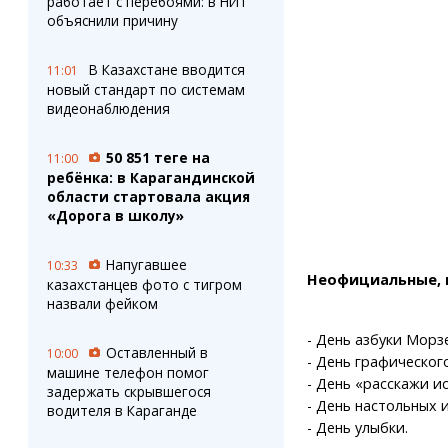
работает с перебоями: в НИТ
объяснили причину
В Казахстане вводится
11:01
новый стандарт по системам
видеонаблюдения
50 851 теңге на
11:00
ребёнка: в Карагандинской
области стартовала акция
«Дорога в школу»
Напугавшее
10:33
Неофициальные, 
казахстанцев фото с тигром
назвали фейком
- День азбуки Морзе
Оставленный в
10:00
- День графическог
машине телефон помог
- День «расскажи и
задержать скрывшегося
- День настольных и
водителя в Караганде
- День улыбки.