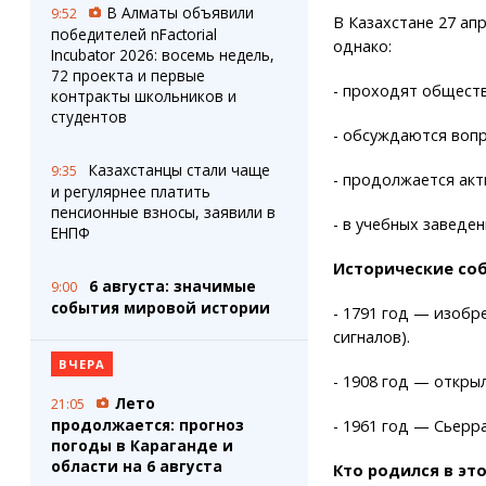
В Алматы объявили
9:52
В Казахстане 27 ап
победителей nFactorial
однако:
Incubator 2026: восемь недель,
72 проекта и первые
- проходят общест
контракты школьников и
студентов
- обсуждаются вопр
Казахстанцы стали чаще
9:35
- продолжается акт
и регулярнее платить
пенсионные взносы, заявили в
- в учебных заведе
ЕНПФ
Исторические со
6 августа: значимые
9:00
события мировой истории
- 1791 год — изобр
сигналов).
ВЧЕРА
- 1908 год — откры
Лето
21:05
продолжается: прогноз
- 1961 год — Сьерр
погоды в Караганде и
области на 6 августа
Кто родился в эт