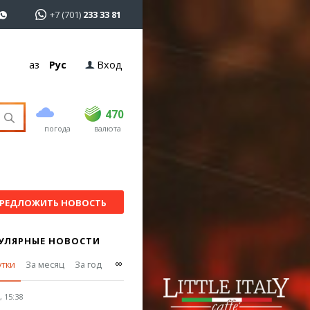
+7 (701)
233 33 81
Қаз
Рус
Вход
покупка
продажа
USD
468.5
470
470
погода
валюта
EUR
538
543
RUB
5.55
5.61
РЕДЛОЖИТЬ НОВОСТЬ
УЛЯРНЫЕ НОВОСТИ
∞
утки
За месяц
За год
 15:38