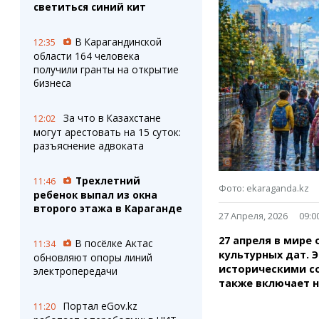
Штрихи
Пробки
светиться синий кит
Фотокомиксы
Карта Караганды
Коллаж недели
Организации
В Карагандинской
12:35
Ешкин гороскоп
Мой участковый
области 164 человека
Перекрытие дорог
получили гранты на открытие
бизнеса
Сервисы
Медиа
За что в Казахстане
12:02
Переводчик
Фото
могут арестовать на 15 суток:
Видео
разъяснение адвоката
3D-тур
Timelapse
Трехлетний
11:46
Фото: ekaraganda.kz
ребенок выпал из окна
второго этажа в Караганде
27 Апреля, 2026
09:0
27 апреля в мире
В посёлке Актас
11:34
культурных дат. 
обновляют опоры линий
историческими с
электропередачи
также включает 
Портал eGov.kz
11:20