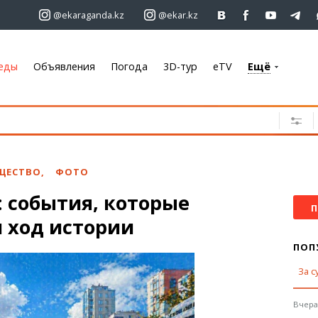
@ekaraganda.kz
@ekar.kz
еды
Объявления
Погода
3D-тур
eTV
Ещё
+7 701 233 33 81
Объявления
Недвижимость
Автомобили
ЩЕСТВО
,
ФОТО
Работа
: события, которые
Услуги
П
 ход истории
Электроника
Мебель
ПОП
За с
Погода
Караганда
Вчера,