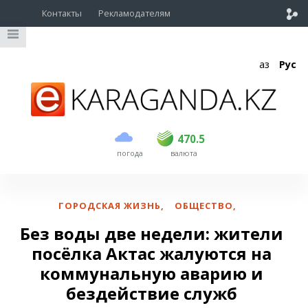
Контакты
Рекламодателям
Қаз
Рус
покупка
продажа
USD
468.5
470.5
470.5
погода
валюта
EUR
539
543
RUB
5.45
5.53
ГОРОДСКАЯ ЖИЗНЬ
,
ОБЩЕСТВО
,
Без воды две недели: жители
посёлка Актас жалуются на
коммунальную аварию и
бездействие служб