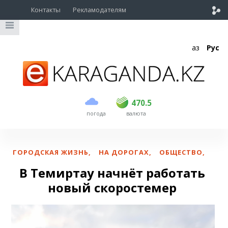
Контакты
Рекламодателям
Қаз
Рус
покупка
продажа
USD
468.5
470.5
470.5
погода
валюта
EUR
539
544
RUB
5.51
5.58
ГОРОДСКАЯ ЖИЗНЬ
,
НА ДОРОГАХ
,
ОБЩЕСТВО
,
В Темиртау начнёт работать
новый скоростемер