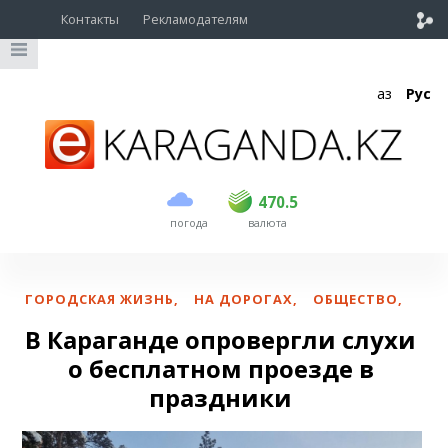
Контакты
Рекламодателям
Қаз
Рус
покупка
продажа
USD
468.5
470.5
470.5
погода
валюта
EUR
539
544
RUB
5.51
5.58
ГОРОДСКАЯ ЖИЗНЬ
,
НА ДОРОГАХ
,
ОБЩЕСТВО
,
В Караганде опровергли слухи
о бесплатном проезде в
праздники