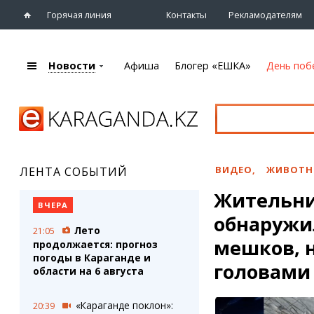
Горячая линия
Контакты
Рекламодателям
Новости
Афиша
Блогер «ЕШКА»
День поб
+7 (7212)
92 09 09
Главная
Афиша
Новости
Новости
Кино
Караганды
Театры
ВИДЕО
,
ЖИВОТН
ЛЕНТА СОБЫТИЙ
Хроника
Музыка
Жительни
eTV
Спорт
ВЧЕРА
Рассылка новостей
обнаружи
Выставки
Лето
21:05
Персоны
Цирк и зоопарк
мешков, 
продолжается: прогноз
Интервью
погоды в Караганде и
головами
области на 6 августа
Блогер «ЕШКА»
Карты
Лента блогера
Web-камеры
«Караганде поклон»:
20:39