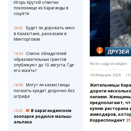
Штрихи
Пробки
Игорь Крутой ответил
поклоннице из Караганды в
Фотокомиксы
Карта Караганды
соцсети
Коллаж недели
Организации
Ешкин гороскоп
Мой участковый
Будет ли дорожать мясо
20:02
Перекрытие дорог
в Казахстане, рассказали в
Минторговли
Сервисы
Медиа
Переводчик
Фото
Список обладателей
19:34
Видео
образовательных грантов
Фото: кадр из видео
3D-тур
опубликуют до 10 августа. Где
его искать?
Timelapse
19 Февраля, 2026
11:
Могут ли казахстанцы
Жительницы Караг
19:09
погасить кредит досрочно без
дороги нескольк
штрафа
лапами. Женщины
предполагают, чт
кухню ресторана 
В карагандинском
19:02
живодеров, котор
зоопарке родился малыш-
Корреспондент
31
альпака