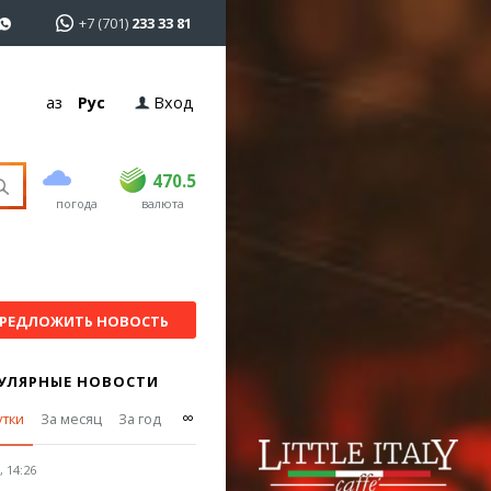
+7 (701)
233 33 81
Қаз
Рус
Вход
покупка
продажа
USD
469
470.5
470.5
погода
валюта
EUR
539
543
RUB
5.55
5.62
РЕДЛОЖИТЬ НОВОСТЬ
УЛЯРНЫЕ НОВОСТИ
∞
утки
За месяц
За год
 14:26