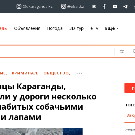
@ekaraganda.kz
@ekar.kz
еды
Объявления
Погода
3D-тур
eTV
Ещё
+7 701 233 33 81
Объявления
Недвижимость
Автомобили
ЫЕ
,
КРИМИНАЛ
,
ОБЩЕСТВО
,
Работа
цы Караганды,
Услуги
П
ли у дороги несколько
Электроника
Мебель
набитых собачьими
ПОП
 и лапами
За с
Погода
Караганда
Вчера,