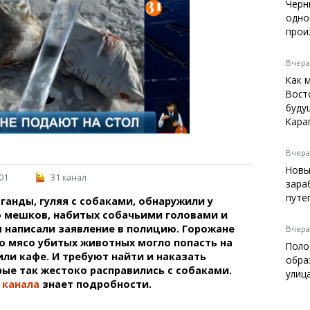
Темиртау
Черн
одно
Балхаш
прои
Жезказган
Вчера,
Как 
Вост
Справочник
буду
Расписание транспорта
Кара
Автобусные остановки
Экстренные службы
Вчера,
Каталог компаний
Новы
01
31 канал
Купить шины, легко!
зара
путе
анды, гуляя с собаками, обнаружили у
о мешков, набитых собачьими головами и
 написали заявление в полицию. Горожане
Вчера,
о мясо убитых животных могло попасть на
Поло
или кафе. И требуют найти и наказать
обра
ые так жестоко расправились с собаками.
улиц
 канала
знает подробности.