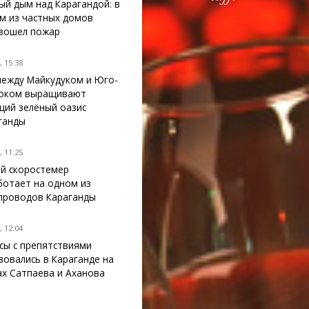
ый дым над Карагандой: в
м из частных домов
зошел пожар
 15:38
между Майкудуком и Юго-
оком выращивают
щий зелёный оазис
ганды
 11:25
й скоростемер
ботает на одном из
проводов Караганды
 12:04
сы с препятствиями
зовались в Караганде на
ах Сатпаева и Аханова