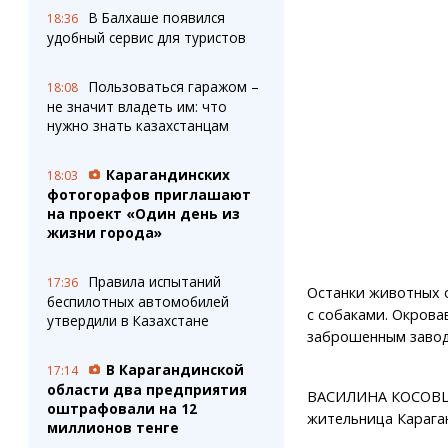
В Балхаше появился
18:36
удобный сервис для туристов
Пользоваться гаражом –
18:08
не значит владеть им: что
нужно знать казахстанцам
Карагандинских
18:03
фотогорафов приглашают
на проект «Один день из
жизни города»
Правила испытаний
17:36
Останки животных 
беспилотных автомобилей
с собаками. Окров
утвердили в Казахстане
заброшенным заво
В Карагандинской
17:14
области два предприятия
ВАСИЛИНА КОСОВ
оштрафовали на 12
жительница Карага
миллионов тенге