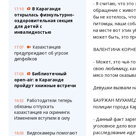
- Я считаю, что это
В Караганде
17:10
обращение с живот
открылась физкультурно-
бы не хотелось, чт
оздоровительная секция
питомцы, наши соба
для детей с
на месте вот этих 
инвалидностью
может быть, это пр
Казахстанцев
17:07
ВАЛЕНТИНА КОРНЕВ
предупреждают об угрозе
дипфейков
- Может, это чья-т
свою любимицу, каж
Библиотечный
17:03
мясо потом оказыва
open-air: в Караганде
пройдут книжные встречи
Девушки вызвали на
БАУРЖАН МУХАМЕДЖ
Работодатели теперь
16:32
обязаны отпускать
полиции города Ка
казахстанцев на скрининги.
Изменения вступили в силу
- Данный факт заре
уголовное дело воз
расследование идёт
Видеокамеры помогают
16:03