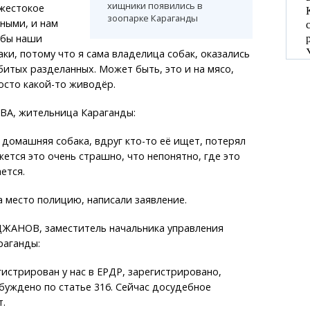
хищники появились в
 жестокое
зоопарке Караганды
ными, и нам
обы наши
ки, потому что я сама владелица собак, оказались
убитых разделанных. Может быть, это и на мясо,
осто какой-то живодёр.
А, жительница Караганды:
о домашняя собака, вдруг кто-то её ищет, потерял
ется это очень страшно, что непонятно, где это
ется.
 место полицию, написали заявление.
АНОВ, заместитель начальника управления
раганды:
гистрирован у нас в ЕРДР, зарегистрировано,
буждено по статье 316. Сейчас досудебное
.