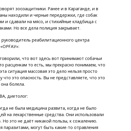
говорят зоозащитники. Ранее и в Караганде, и в
аны находили и черные передержки, где собак
и и сдавали на мясо, и стихийные кладбища с
ками. Но все дела полиция закрывает.
руководитель реабилитационного центра
«ҚОРҒАУ»:
говорили, что вот здесь вот принимают собачьи
то расценкам то есть, мы прекрасно понимаем, что
 эта ситуация массовая это дело нельзя просто
у что это опасность. Вы не представляете, что это
 она болела.
А, диетолог:
когда не была медицина развита, когда не было
ей на лекарственные средства. Они использовали
. Но это не даёт никакой пользы, к сожалению.
ся паразитами, могут быть какие-то отравления