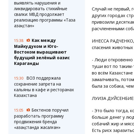
выявлять нарушения и
ликвидировать стихийные
Случай не первый, 
свалки: МВД продолжает
других городах стр
реализацию программы «Таза
привозили десяткам
Қазақстан»
расчлененными соба
Как между
ИНЕССА РАДЧЕНКО, 
15:38
Майкудуком и Юго-
спасения животных 
Востоком выращивают
будущий зелёный оазис
- Люди откровенно 
Караганды
туши вот по таким-
во всём Казахстане
ВОЗ поддержала
15:30
замалчивать, потом
сохранение запрета на
была за собака, чем
кальяны в кафе и ресторанах
Казахстана
ЛУИЗА ДУЙСЕНБИЕВ
Бектенов поручил
- Это было тогда, 
15:05
разработать программу
больше денег у люд
продвижения бренда
собачий жир и мясо
«Қазақстанда жасалған»
Есть риск заразить