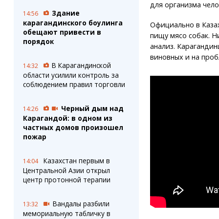
для организма чело
Здание
14:56
карагандинского боулинга
Официально в Каза
обещают привести в
пищу мясо собак. Н
порядок
анализ. Карагандин
виновных и на проб
В Карагандинской
14:32
области усилили контроль за
соблюдением правил торговли
Черный дым над
14:26
Карагандой: в одном из
частных домов произошел
пожар
Казахстан первым в
14:04
Центральной Азии открыл
центр протонной терапии
Вандалы разбили
13:32
мемориальную табличку в