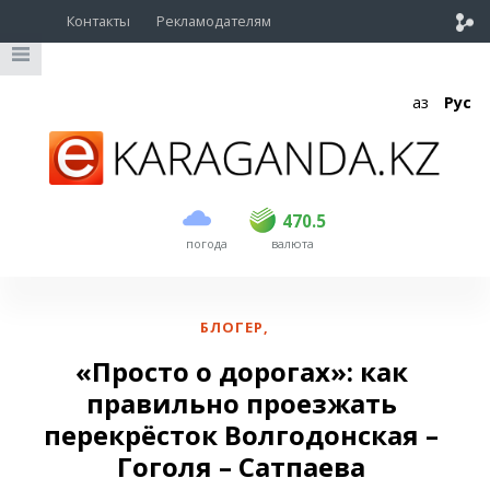
Контакты
Рекламодателям
Қаз
Рус
покупка
продажа
USD
469
470.5
470.5
погода
валюта
EUR
539
543
RUB
5.55
5.62
БЛОГЕР
,
«Просто о дорогах»: как
правильно проезжать
перекрёсток Волгодонская –
Гоголя – Сатпаева