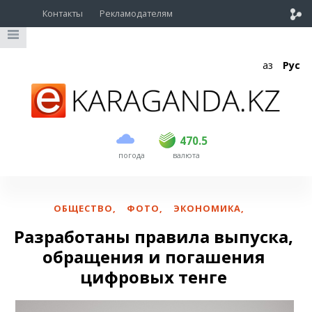
Контакты
Рекламодателям
Қаз
Рус
покупка
продажа
USD
469
470.5
470.5
погода
валюта
EUR
541
545
RUB
5.51
5.6
ОБЩЕСТВО
,
ФОТО
,
ЭКОНОМИКА
,
Разработаны правила выпуска,
обращения и погашения
цифровых тенге