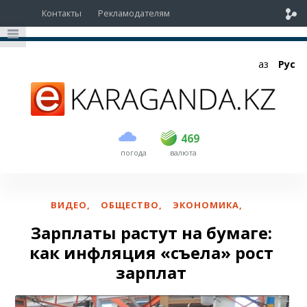
Контакты
Рекламодателям
Қаз
Рус
покупка
продажа
USD
468
469
469
погода
валюта
EUR
535
542
RUB
5.43
5.51
ВИДЕО
,
ОБЩЕСТВО
,
ЭКОНОМИКА
,
Зарплаты растут на бумаге:
как инфляция «съела» рост
зарплат