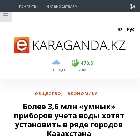
Контакты
Рекламодателям
Қаз
Рус
покупка
продажа
USD
468
470.5
470.5
погода
валюта
EUR
535
542
RUB
5.55
5.61
ОБЩЕСТВО
,
ЭКОНОМИКА
,
Более 3,6 млн «умных»
приборов учета воды хотят
установить в ряде городов
Казахстана