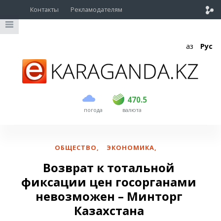
Контакты
Рекламодателям
Қаз
Рус
покупка
продажа
USD
468.5
470.5
470.5
погода
валюта
EUR
539
544
RUB
5.51
5.58
ОБЩЕСТВО
,
ЭКОНОМИКА
,
Возврат к тотальной
фиксации цен госорганами
невозможен – Минторг
Казахстана