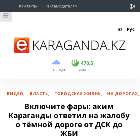
Контакты
Рекламодателям
Қаз
Рус
покупка
продажа
USD
469
470.5
470.5
погода
валюта
EUR
541
545
RUB
5.51
5.6
ВИДЕО
,
ВЛАСТЬ
,
ГОРОДСКАЯ ЖИЗНЬ
,
НА ДОРОГАХ
,
Включите фары: аким
Караганды ответил на жалобу
о тёмной дороге от ДСК до
ЖБИ