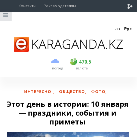
Контакты
Рекламодателям
Қаз
Рус
покупка
продажа
USD
469
470.5
470.5
погода
валюта
EUR
541
545
RUB
5.51
5.6
ИНТЕРЕСНО!
,
ОБЩЕСТВО
,
ФОТО
,
Этот день в истории: 10 января
— праздники, события и
приметы