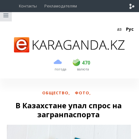
Контакты
Рекламодателям
Қаз
Рус
покупка
продажа
USD
469
470
470
погода
валюта
EUR
540
544
RUB
5.55
5.6
ОБЩЕСТВО
,
ФОТО
,
В Казахстане упал спрос на
загранпаспорта