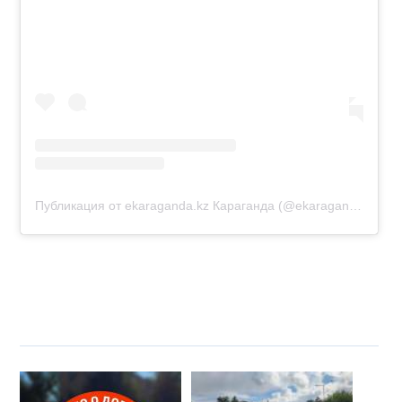
Публикация от ekaraganda.kz Караганда (@ekaraganda.kz)