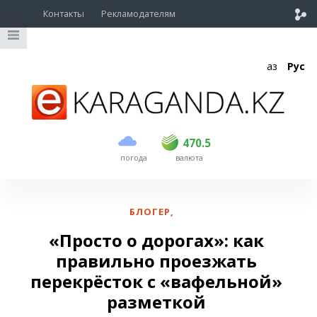
Контакты
Рекламодателям
Қаз
Рус
покупка
продажа
USD
468.5
470.5
470.5
погода
валюта
EUR
539
544
RUB
5.51
5.58
БЛОГЕР
,
«Просто о дорогах»: как
правильно проезжать
перекрёсток с «вафельной»
разметкой