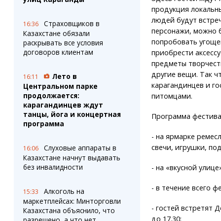
продукция локальн
людей будут встре
Страховщиков в
16:36
персонажи, можно 
Казахстане обязали
попробовать угоще
раскрывать все условия
договоров клиентам
приобрести аксессу
предметы творчест
другие вещи. Так ч
Лето в
16:11
карагандинцев и го
Центральном парке
продолжается:
питомцами.
карагандинцев ждут
танцы, йога и концертная
Программа фестива
программа
- на ярмарке ремес
свечи, игрушки, по
Слуховые аппараты в
16:06
Казахстане начнут выдавать
без инвалидности
- на «вкусной улице
- в течение всего 
Алкоголь на
15:33
маркетплейсах: Минторговли
- гостей встретят Д
Казахстана объяснило, что
до 17.30;
разрешено, а что нет