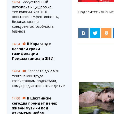
Искусственный
14:24
интеллект и цифровые
технологии: как ТШО
Поделитесь мнение
повышает эффективность,
безопасность и
конкурентоспособность
бизнеса
В Караганде
14:14
назвали сроки
газификации
Пришахтинска и ЖБИ
Зарплата до 2 млн
14:04
тенге: в Минтруда
казахстанцам подсказали,
кому предлагают такие деньги
В Шахтинске
14:00
сегодня пройдёт вечер
живой музыки под
открытым небом