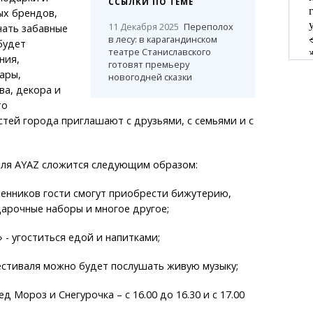
ССЫЛКИ ПО ТЕМЕ
ых брендов,
11 Декабря 2025
Переполох
чать забавные
в лесу: в карагандинском
будет
театре Станиславского
ния,
готовят премьеру
ары,
новогодней сказки
ва, декора и
то
стей города приглашают с друзьями, с семьями и с
ля AYAZ сложится следующим образом:
ленников гости смогут приобрести бижутерию,
дарочные наборы и многое другое;
» - угоститься едой и напитками;
фестиваля можно будет послушать живую музыку;
ед Мороз и Снегурочка – с 16.00 до 16.30 и с 17.00