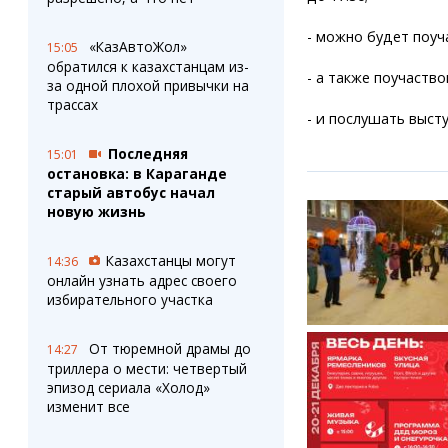
- можно будет поуч
«КазАвтоЖол»
15:05
обратился к казахстанцам из-
- а также поучаство
за одной плохой привычки на
трассах
- и послушать высту
Последняя
15:01
остановка: в Караганде
старый автобус начал
новую жизнь
Казахстанцы могут
14:36
онлайн узнать адрес своего
избирательного участка
От тюремной драмы до
14:27
триллера о мести: четвертый
эпизод сериала «Холод»
изменит все