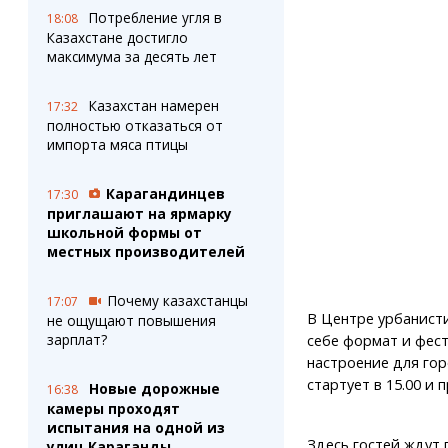
Потребление угля в
18:08
Казахстане достигло
максимума за десять лет
Казахстан намерен
17:32
полностью отказаться от
импорта мяса птицы
Карагандинцев
17:30
приглашают на ярмарку
школьной формы от
местных производителей
Почему казахстанцы
17:07
В Центре урбанист
не ощущают повышения
зарплат?
себе формат и фест
настроение для горо
стартует в 15.00 и 
Новые дорожные
16:38
камеры проходят
испытания на одной из
Здесь гостей ждут 
улиц Караганды