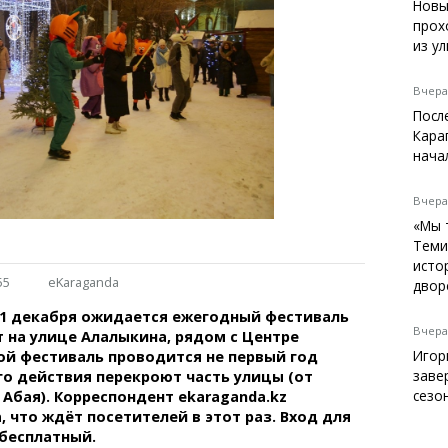
Темиртау
Новы
прох
Балхаш
из у
Жезказган
Вчера,
Посл
Кара
Справочник
нача
Расписание транспорта
Автобусные остановки
Вчера,
Экстренные службы
«Мы 
Каталог компаний
Теми
Купить шины, легко!
исто
55
eKaraganda
двор
 21 декабря ожидается ежегодный фестиваль
Вчера,
 на улице Алалыкина, рядом с Центре
Игор
ой фестиваль проводится не первый год
заве
его действия перекроют часть улицы (от
сезо
 Абая). Корреспондент ekaraganda.kz
, что ждёт посетителей в этот раз. Вход для
 бесплатный.