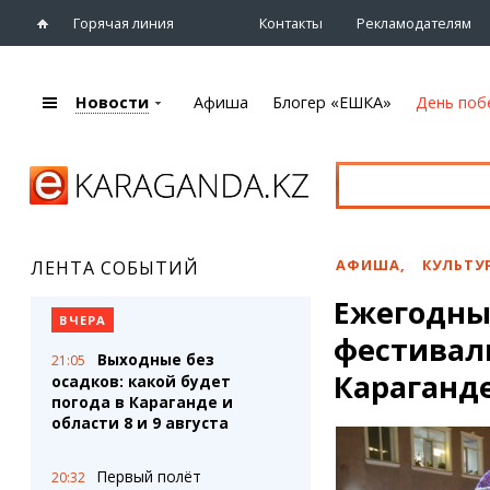
Горячая линия
Контакты
Рекламодателям
Новости
Афиша
Блогер «ЕШКА»
День поб
+7 (7212)
92 09 09
Главная
Афиша
Новости
Новости
Кино
Караганды
Театры
АФИША
,
КУЛЬТУ
ЛЕНТА СОБЫТИЙ
Хроника
Музыка
Ежегодны
eTV
Спорт
ВЧЕРА
Рассылка новостей
фестивал
Выставки
Выходные без
21:05
Персоны
Цирк и зоопарк
Караганд
осадков: какой будет
Интервью
погода в Караганде и
области 8 и 9 августа
Блогер «ЕШКА»
Карты
Лента блогера
Web-камеры
Первый полёт
20:32