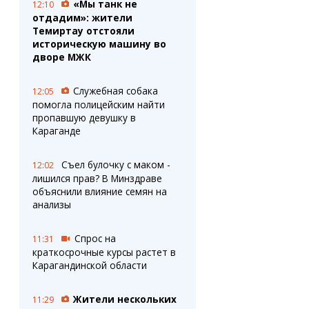
«Мы танк не
12:10
отдадим»: жители
Темиртау отстояли
историческую машину во
дворе МЖК
Служебная собака
12:05
помогла полицейским найти
пропавшую девушку в
Караганде
Съел булочку с маком -
12:02
лишился прав? В Минздраве
объяснили влияние семян на
анализы
Спрос на
11:31
краткосрочные курсы растет в
Карагандинской области
Жители нескольких
11:29