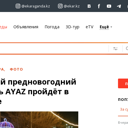
@ekaraganda.kz
@ekar.kz
еды
Объявления
Погода
3D-тур
eTV
Ещё
+7 701 233 33 81
Объявления
Недвижимость
Автомобили
РА
,
ФОТО
Работа
й предновогодний
Услуги
П
ь AYAZ пройдёт в
Электроника
Мебель
е
ПОП
За с
Погода
Караганда
Вчера,