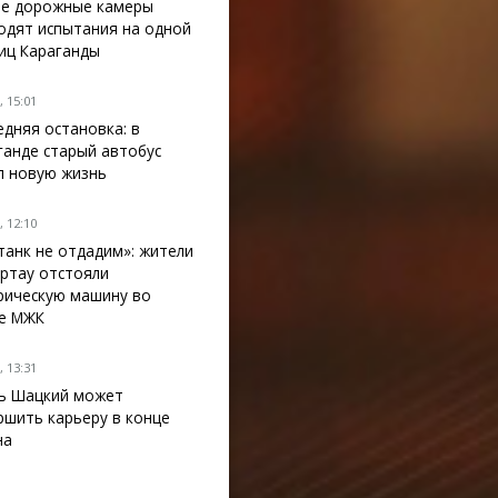
е дорожные камеры
одят испытания на одной
лиц Караганды
 15:01
едняя остановка: в
ганде старый автобус
л новую жизнь
 12:10
танк не отдадим»: жители
ртау отстояли
рическую машину во
е МЖК
 13:31
ь Шацкий может
ршить карьеру в конце
на