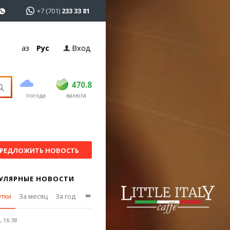
+7 (701)
233 33 81
Қаз
Рус
Вход
покупка
продажа
USD
468.5
470.8
470.8
погода
валюта
EUR
539
541.5
RUB
5.53
5.6
РЕДЛОЖИТЬ НОВОСТЬ
УЛЯРНЫЕ НОВОСТИ
∞
утки
За месяц
За год
 16:38