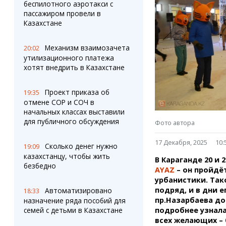
Штрихи
Пробки
беспилотного аэротакси с
пассажиром провели в
Фотокомиксы
Карта Караганды
Казахстане
Коллаж недели
Организации
Ешкин гороскоп
Мой участковый
Механизм взаимозачета
20:02
Перекрытие дорог
утилизационного платежа
хотят внедрить в Казахстане
Сервисы
Медиа
Переводчик
Фото
Проект приказа об
19:35
Видео
отмене СОР и СОЧ в
3D-тур
начальных классах выставили
для публичного обсуждения
Timelapse
Фото автора
17 Декабря, 2025
10:
Сколько денег нужно
19:09
казахстанцу, чтобы жить
В Караганде 20 и
безбедно
AYAZ
– он пройдёт
урбанистики. Так
подряд, и в дни 
Автоматизировано
18:33
пр.Назарбаева до
назначение ряда пособий для
семей с детьми в Казахстане
подробнее узнала
всех желающих –