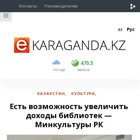
Контакты
Рекламодателям
Қаз
Рус
покупка
продажа
USD
468.5
470.5
470.5
погода
валюта
EUR
539
544
RUB
5.51
5.58
КАЗАХСТАН
,
КУЛЬТУРА
,
Есть возможность увеличить
доходы библиотек —
Минкультуры РК