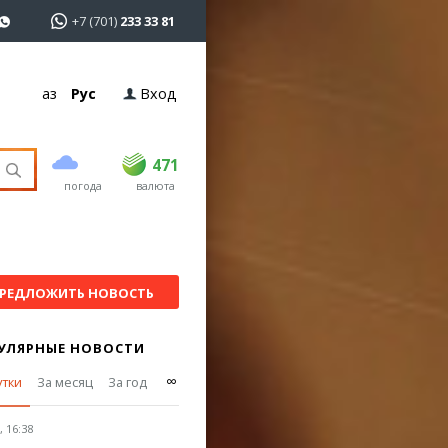
+7 (701)
233 33 81
Қаз
Рус
Вход
покупка
продажа
USD
469.5
471
471
погода
валюта
EUR
539
544
RUB
5.53
5.6
РЕДЛОЖИТЬ НОВОСТЬ
УЛЯРНЫЕ НОВОСТИ
∞
утки
За месяц
За год
 16:38