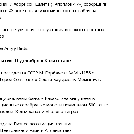
рнан и Харрисон Шмитт («Аполлон-17») совершили
 в XX веке посадку космического корабля на
;
алась регулярная эксплуатация высокоскоростных
ss;
 Angry Birds.
ытия 11 декабря в Казахстане
з президента СССР М. Горбачева № VII-1156 о
 Героя Советского Союза Бауыржану Момышулы
Национальным банком Казахстана выпущены в
кционные серебряные монеты номиналом 500 тенге
золей Жоши хана» и «Голова тигра»;
создана Бизнес-ассоциация женщин-
Центральной Азии и Афганистана;