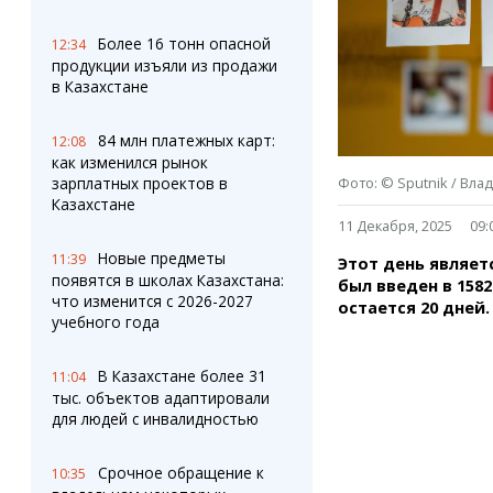
Штрихи
Пробки
Фотокомиксы
Карта Караганды
Более 16 тонн опасной
12:34
Коллаж недели
Организации
продукции изъяли из продажи
Ешкин гороскоп
Мой участковый
в Казахстане
Перекрытие дорог
84 млн платежных карт:
12:08
как изменился рынок
Сервисы
Медиа
зарплатных проектов в
Фото: © Sputnik / Вла
Переводчик
Фото
Казахстане
Видео
11 Декабря, 2025
09:
3D-тур
Новые предметы
11:39
Этот день являет
Timelapse
появятся в школах Казахстана:
был введен в 158
что изменится с 2026-2027
остается 20 дней
учебного года
В Казахстане более 31
11:04
тыс. объектов адаптировали
для людей с инвалидностью
Срочное обращение к
10:35