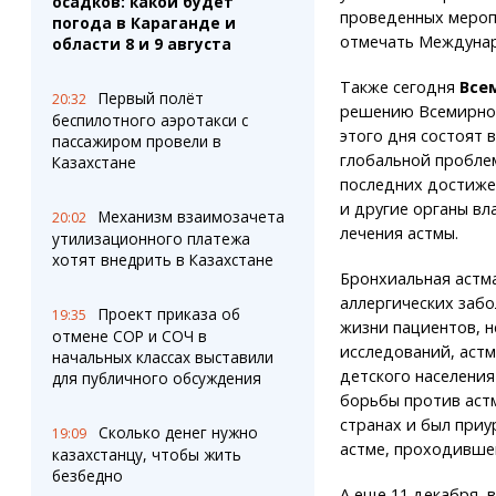
осадков: какой будет
проведенных мероп
погода в Караганде и
отмечать Междунар
области 8 и 9 августа
Также сегодня
Все
Первый полёт
20:32
решению Всемирной
беспилотного аэротакси с
этого дня состоят 
пассажиром провели в
глобальной пробле
Казахстане
последних достижен
и другие органы в
Механизм взаимозачета
20:02
лечения астмы.
утилизационного платежа
хотят внедрить в Казахстане
Бронхиальная астма
аллергических забо
Проект приказа об
19:35
жизни пациентов, 
отмене СОР и СОЧ в
исследований, астм
начальных классах выставили
детского населения
для публичного обсуждения
борьбы против астм
странах и был при
Сколько денег нужно
19:09
астме, проходивше
казахстанцу, чтобы жить
безбедно
А еще 11 декабря, 