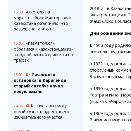
2018-й - в Казахст
Алкоголь на
15:33
электростанция в С
маркетплейсах: Минторговли
Жамбылской област
Казахстана объяснило, что
разрешено, а что нет
Дни рождения зна
«КазАвтоЖол»
15:05
В 1913 году родилс
обратился к казахстанцам из-
писатель, художник,
за одной плохой привычки на
трассах
в 1922 году родилс
спортивный коммен
Последняя
15:01
Заслуженный мастер
остановка: в Караганде
старый автобус начал
в 1930 году родилс
новую жизнь
театра и кино. Нар
(фильмы «Чародеи»,
Казахстанцы могут
14:36
онлайн узнать адрес своего
в 1969 году родилс
избирательного участка
й чемпион мира по