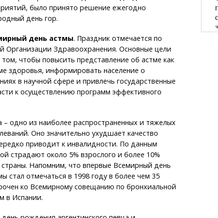
риятий, было принято решение ежегодно
одный день гор.
мирный день астмы
. Праздник отмечается по
 Организации Здравоохранения. Основные цели
в том, чтобы повысить представление об астме как
ме здоровья, информировать население о
иях в научной сфере и привлечь государственные
ласти к осуществлению программ эффективного
 – одно из наиболее распространенных и тяжелых
леваний. Оно значительно ухудшает качество
нередко приводит к инвалидности. По данным
ой страдают около 5% взрослого и более 10%
 страны. Напомним, что впервые Всемирный день
ы стал отмечаться в 1998 году в более чем 35
урочен ко Всемирному совещанию по бронхиальной
м в Испании.
в день рождения аргентинского певца и