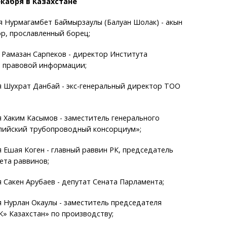
екабря в Казахстане
я Нурмагамбет Баймырзаулы (Балуан Шолак) - акын
ор, прославленный борец;
 Рамазан Сарпеков - директор Института
и правовой информации;
я Шухрат Данбай - экс-генеральный директор ТОО
я Хаким Касымов - заместитель генерального
пийский трубопроводный консорциум»;
я Ешая Коген - главный раввин РК, председатель
ета раввинов;
я Сакен Арубаев - депутат Сената Парламента;
я Нурлан Окаулы - заместитель председателя
» Казахстан» по производству;