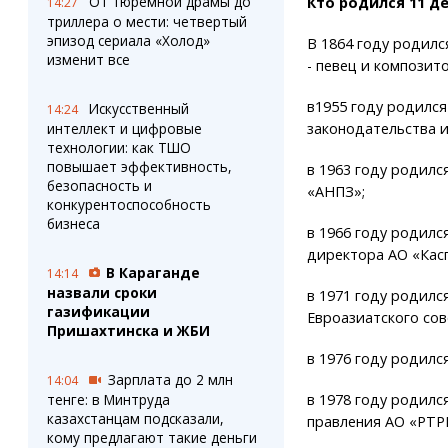
От тюремной драмы до
Кто родился 11 д
14:27
триллера о мести: четвертый
эпизод сериала «Холод»
В 1864 году родилс
изменит все
- певец и композит
в1955 году родился
Искусственный
14:24
интеллект и цифровые
законодательства 
технологии: как ТШО
повышает эффективность,
в 1963 году родилс
безопасность и
«АНПЗ»;
конкурентоспособность
бизнеса
в 1966 году родилс
директора АО «Кас
В Караганде
14:14
назвали сроки
в 1971 году родилс
газификации
Евроазиатского сов
Пришахтинска и ЖБИ
в 1976 году родилс
Зарплата до 2 млн
14:04
тенге: в Минтруда
в 1978 году родилс
казахстанцам подсказали,
правления АО «РТРК
кому предлагают такие деньги