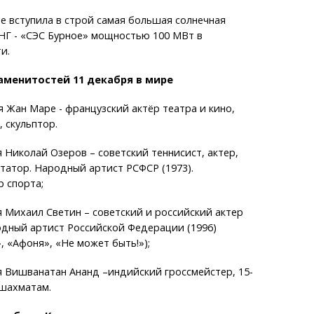
ане вступила в строй самая большая солнечная
НГ - «СЭС Бурное» мощностью 100 МВт в
и.
менитостей 11 декабря в мире
я Жан Маре - французский актёр театра и кино,
 скульптор.
я Николай Озеров – советский теннисист, актер,
татор. Народный артист РСФСР (1973).
 спорта;
я Михаил Светин – советский и российский актер
одный артист Российской Федерации (1996)
 «Афоня», «Не может быть!»);
я Вишванатан Ананд –индийский гроссмейстер, 15-
 шахматам.