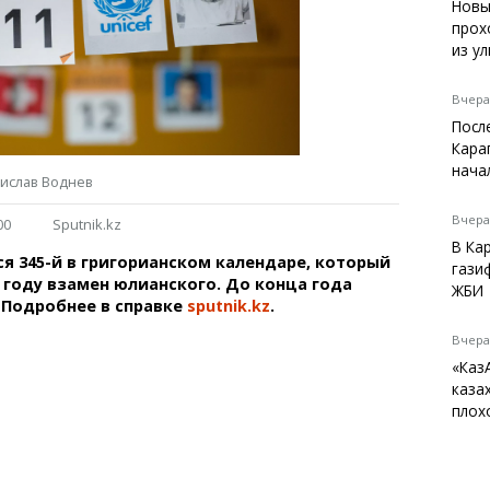
Темиртау
Новы
прох
Балхаш
из у
Жезказган
Вчера,
Посл
Кара
Справочник
нача
дислав Воднев
Расписание транспорта
Автобусные остановки
Вчера,
00
Sputnik.kz
Экстренные службы
В Ка
ся 345-й в григорианском календаре, который
Каталог компаний
гази
2 году взамен юлианского. До конца года
Купить шины, легко!
ЖБИ
. Подробнее в справке
sputnik.kz
.
Вчера,
«Каз
каза
плох