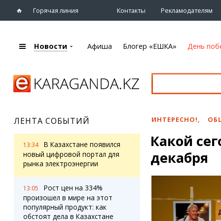
Горячая линия
Контакты
Рекламодателям
Новости
Афиша
Блогер «ЕШКА»
День поб
+7 (7212)
92 09 09
Главная
Афиша
Новости
Новости
Кино
Караганды
Театры
ИНТЕРЕСНО!
,
ОБ
ЛЕНТА СОБЫТИЙ
Хроника
Музыка
Какой сег
eTV
Спорт
В Казахстане появился
13:34
Рассылка новостей
декабря
Выставки
новый цифровой портал для
Персоны
рынка электроэнергии
Цирк и зоопарк
Интервью
Рост цен на 334%
13:05
произошел в мире на этот
Блогер «ЕШКА»
Карты
популярный продукт: как
Лента блогера
Web-камеры
обстоят дела в Казахстане