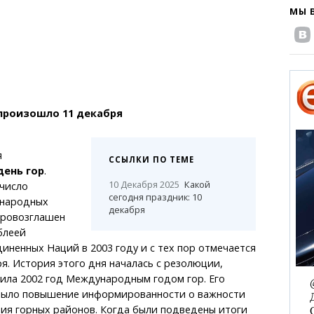
МЫ 
произошло 11 декабря
я
ССЫЛКИ ПО ТЕМЕ
ень гор
.
10 Декабря 2025
Какой
 число
сегодня праздник: 10
ународных
декабря
провозглашен
блеей
ненных Наций в 2003 году и с тех пор отмечается
я. История этого дня началась с резолюции,
ила 2002 год Международным годом гор. Его
было повышение информированности о важности
ия горных районов. Когда были подведены итоги