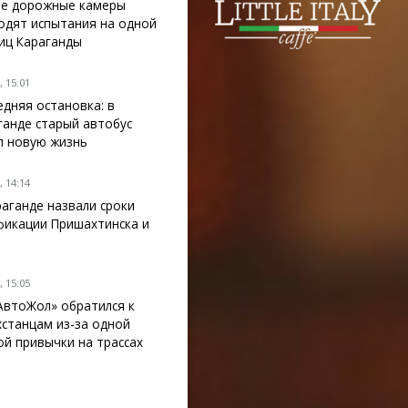
е дорожные камеры
одят испытания на одной
лиц Караганды
 15:01
едняя остановка: в
ганде старый автобус
л новую жизнь
 14:14
раганде назвали сроки
фикации Пришахтинска и
 15:05
АвтоЖол» обратился к
хстанцам из-за одной
ой привычки на трассах