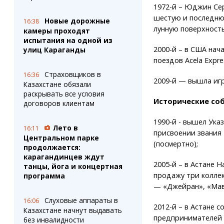
1972-й – Юджин Се
шестую и последнюю
Новые дорожные
16:38
лунную поверхность
камеры проходят
испытания на одной из
2000-й – в США нач
улиц Караганды
поездов Acela Expre
Страховщиков в
16:36
2009-й — вышла игра
Казахстане обязали
раскрывать все условия
Исторические соб
договоров клиентам
1990-й - вышел Ука
Лето в
16:11
присвоении звания
Центральном парке
(посмертно);
продолжается:
карагандинцев ждут
2005-й – в Астане 
танцы, йога и концертная
продажу три колле
программа
— «Джейран», «Мав
Слуховые аппараты в
16:06
2012-й – в Астане 
Казахстане начнут выдавать
предпринимателей 
без инвалидности