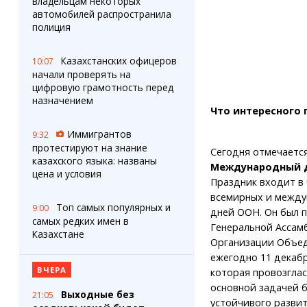
владельцам некоторых
автомобилей распространила
полиция
Казахстанских офицеров
10:07
начали проверять на
цифровую грамотность перед
назначением
Что интересного 
Иммигрантов
9:32
протестируют на знание
Сегодня отмечаетс
казахского языка: названы
Международный д
цена и условия
Праздник входит в
всемирных и межд
Топ самых популярных и
9:00
дней ООН. Он был 
самых редких имен в
Генеральной Ассам
Казахстане
Организации Объеди
ежегодно 11 декабр
ВЧЕРА
которая провозглас
основной задачей 
Выходные без
21:05
устойчивого развит