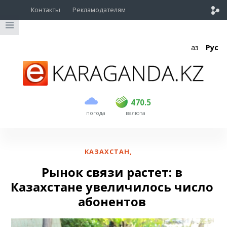
Контакты
Рекламодателям
Қаз
Рус
покупка
продажа
USD
469
470.5
470.5
погода
валюта
EUR
539
543
RUB
5.55
5.62
КАЗАХСТАН
,
Рынок связи растет: в
Казахстане увеличилось число
абонентов