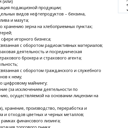
 (или)
ация подакцизной продукции;
ельных видов нефтепродуктов – бензина,
лива и мазута;
о хранению зерна на хлебоприемных пунктах;
терей;
 сфере игорного бизнеса;
связанная с оборотом радиоактивных материалов;
раховая деятельность и посредническая
трахового брокера и страхового агента;
льность;
связанная с оборотом гражданского и служебного
нов к нему;
о цифровому майнингу;
ние (за исключением деятельности по
нию, осуществляемой на основании лицензии на
;
а), хранение, производство, переработка и
а и отходов цветных и черных металлов;
 рамках финансового лизинга;
уатация торгового рынка;