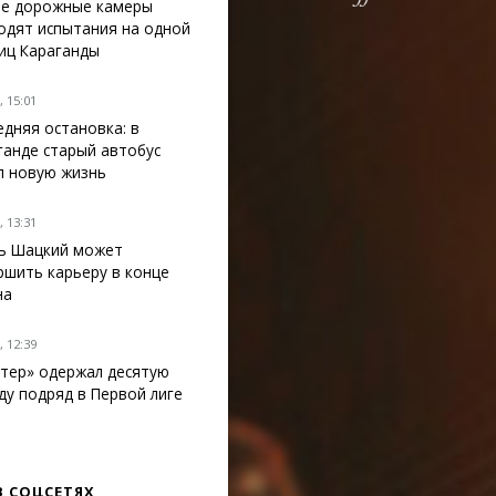
е дорожные камеры
одят испытания на одной
лиц Караганды
 15:01
едняя остановка: в
ганде старый автобус
л новую жизнь
 13:31
ь Шацкий может
ршить карьеру в конце
на
 12:39
тер» одержал десятую
ду подряд в Первой лиге
В СОЦСЕТЯХ