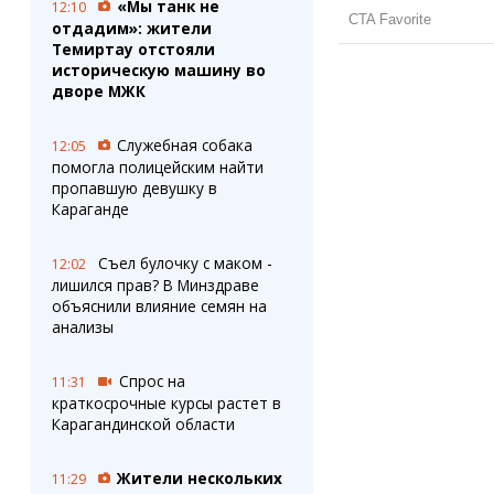
«Мы танк не
12:10
отдадим»: жители
Темиртау отстояли
историческую машину во
дворе МЖК
Служебная собака
12:05
помогла полицейским найти
пропавшую девушку в
Караганде
Съел булочку с маком -
12:02
лишился прав? В Минздраве
объяснили влияние семян на
анализы
Спрос на
11:31
краткосрочные курсы растет в
Карагандинской области
Жители нескольких
11:29