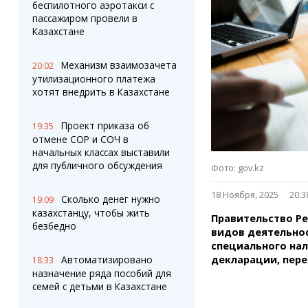
Штрихи
Пробки
беспилотного аэротакси с
пассажиром провели в
Фотокомиксы
Карта Караганды
Казахстане
Коллаж недели
Организации
Ешкин гороскоп
Мой участковый
Механизм взаимозачета
20:02
Перекрытие дорог
утилизационного платежа
хотят внедрить в Казахстане
Сервисы
Медиа
Переводчик
Фото
Проект приказа об
19:35
Видео
отмене СОР и СОЧ в
3D-тур
начальных классах выставили
для публичного обсуждения
Timelapse
Фото: gov.kz
18 Ноября, 2025
20:3
Сколько денег нужно
19:09
казахстанцу, чтобы жить
Правительство Ре
безбедно
видов деятельно
специального на
Автоматизировано
декларации, пер
18:33
назначение ряда пособий для
семей с детьми в Казахстане