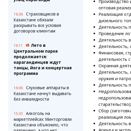
Производство и
оптовая реализ
Страховщиков в
Реализация отд
16:36
Казахстане обязали
дизельного топ
раскрывать все условия
Деятельность п
договоров клиентам
Проведение ло
Деятельность в
Лето в
16:11
Деятельность, 
Центральном парке
Финансовая, ст
продолжается:
деятельность с
карагандинцев ждут
Охранная деяте
танцы, йога и концертная
Деятельность, 
программа
оружия и патро
Деятельность п
Слуховые аппараты в
16:06
Недропользова
Казахстане начнут выдавать
недропользова
без инвалидности
старательство)
Сбор (заготовк
Алкоголь на
15:33
реализация лом
маркетплейсах: Минторговли
Деятельность в
Казахстана объяснило, что
Аренда и экспл
разрешено, а что нет