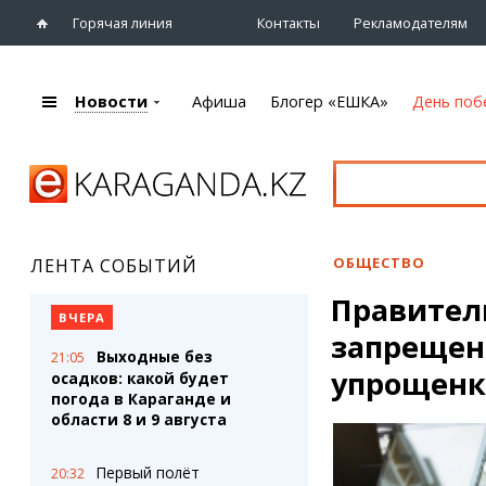
Горячая линия
Контакты
Рекламодателям
Новости
Афиша
Блогер «ЕШКА»
День поб
+7 (7212)
92 09 09
Главная
Афиша
Новости
Новости
Кино
Караганды
Театры
ОБЩЕСТВО
ЛЕНТА СОБЫТИЙ
Хроника
Музыка
Правител
eTV
Спорт
ВЧЕРА
Рассылка новостей
запрещен
Выставки
Выходные без
21:05
Персоны
Цирк и зоопарк
упрощен
осадков: какой будет
Интервью
погода в Караганде и
области 8 и 9 августа
Блогер «ЕШКА»
Карты
Лента блогера
Web-камеры
Первый полёт
20:32