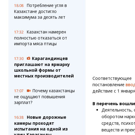
Потребление угля в
18:08
Казахстане достигло
максимума за десять лет
Казахстан намерен
17:32
полностью отказаться от
импорта мяса птицы
Карагандинцев
17:30
приглашают на ярмарку
школьной формы от
местных производителей
Соответствующее
постановление
вво
Почему казахстанцы
действие с 1 января
17:07
не ощущают повышения
зарплат?
В перечень вошли
Деятельность, 
оборотом нарк
Новые дорожные
16:38
камеры проходят
средств, психо
испытания на одной из
веществ и прек
улиц Караганды