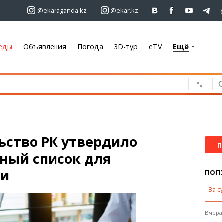
@ekaraganda.kz
@ekar.kz
еды
Объявления
Погода
3D-тур
eTV
Ещё
+7 701 233 33 81
Объявления
Недвижимость
Автомобили
Работа
ьство РК утвердило
Услуги
П
ный список для
Электроника
Мебель
ки
ПОП
За с
Погода
Караганда
Вчера,