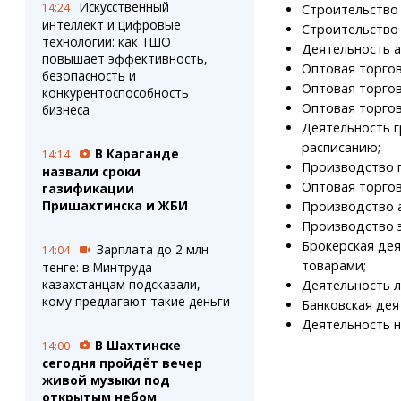
Искусственный
14:24
Строительство 
интеллект и цифровые
Строительство 
технологии: как ТШО
Деятельность а
повышает эффективность,
Оптовая торгов
безопасность и
Оптовая торго
конкурентоспособность
Оптовая торгов
бизнеса
Деятельность 
расписанию;
В Караганде
14:14
Производство 
назвали сроки
Оптовая торгов
газификации
Пришахтинска и ЖБИ
Производство 
Производство 
Брокерская дея
Зарплата до 2 млн
14:04
товарами;
тенге: в Минтруда
казахстанцам подсказали,
Деятельность 
кому предлагают такие деньги
Банковская дея
Деятельность н
В Шахтинске
14:00
сегодня пройдёт вечер
живой музыки под
открытым небом