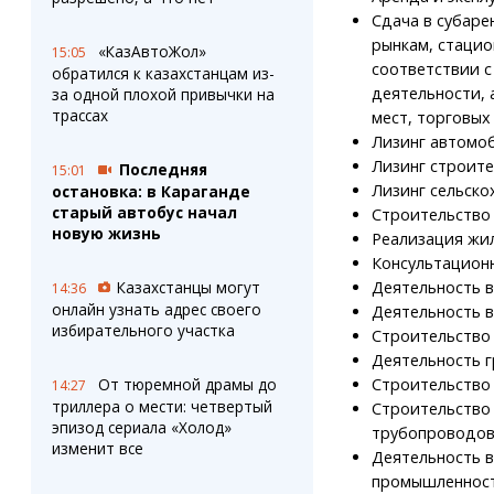
Сдача в субаре
рынкам, стацио
«КазАвтоЖол»
15:05
соответствии с
обратился к казахстанцам из-
деятельности, 
за одной плохой привычки на
трассах
мест, торговых
Лизинг автомоб
Лизинг строит
Последняя
15:01
Лизинг сельско
остановка: в Караганде
старый автобус начал
Строительство
новую жизнь
Реализация жи
Консультационн
Казахстанцы могут
Деятельность в
14:36
онлайн узнать адрес своего
Деятельность в
избирательного участка
Строительство 
Деятельность г
От тюремной драмы до
Строительство 
14:27
триллера о мести: четвертый
Строительство 
эпизод сериала «Холод»
трубопроводов
изменит все
Деятельность в
промышленност