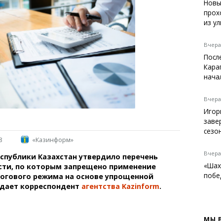
Темиртау
Новы
прох
Балхаш
из у
Жезказган
Вчера,
Посл
Кара
Справочник
нача
Расписание транспорта
Автобусные остановки
Вчера,
Экстренные службы
Игор
Каталог компаний
заве
Купить шины, легко!
сезо
8
«Казинформ»
Вчера,
спублики Казахстан утвердило перечень
«Шах
сти, по которым запрещено применение
побе
логового режима на основе упрощенной
едает корреспондент
агентства Kazinform
.
МЫ 