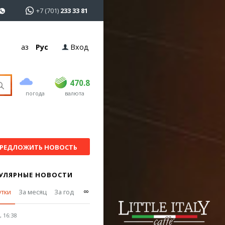
+7 (701)
233 33 81
Қаз
Рус
Вход
покупка
продажа
USD
468.5
470.8
470.8
погода
валюта
EUR
539
541.5
RUB
5.53
5.6
РЕДЛОЖИТЬ НОВОСТЬ
УЛЯРНЫЕ НОВОСТИ
∞
утки
За месяц
За год
 16:38