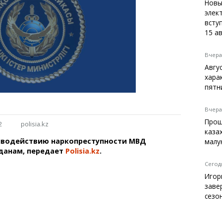
Темиртау
Новы
элек
Балхаш
вступ
Жезказган
15 а
Вчера,
Авгу
Справочник
хара
Расписание транспорта
пятн
Автобусные остановки
Экстренные службы
Вчера,
Каталог компаний
Прощ
2
polisia.kz
Купить шины, легко!
каза
иводействию наркопреступности МВД
малу
данам, передает
Polisia.kz
.
Сегодн
Игор
заве
сезо