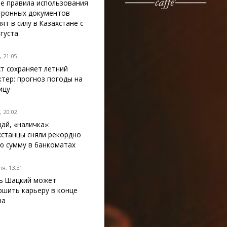
е правила использования
тронных документов
ят в силу в Казахстане с
вгуста
 21:05
ст сохраняет летний
ктер: прогноз погоды на
ицу
 20:02
ай, «наличка»:
хстанцы сняли рекордно
ю сумму в банкоматах
я, 13:31
ь Шацкий может
ршить карьеру в конце
на