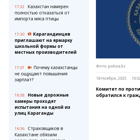
Штрихи
Пробки
Казахстан намерен
17:32
Фотокомиксы
Карта Караганды
полностью отказаться от
Коллаж недели
Организации
импорта мяса птицы
Ешкин гороскоп
Мой участковый
Перекрытие дорог
Карагандинцев
17:30
приглашают на ярмарку
школьной формы от
Сервисы
Медиа
местных производителей
Переводчик
Фото
Видео
Фото: polisia.kz
Почему казахстанцы
17:07
3D-тур
не ощущают повышения
Timelapse
18 Ноября, 2025
10:0
зарплат?
Комитет по прот
Новые дорожные
обратился к граж
16:38
камеры проходят
испытания на одной из
улиц Караганды
Страховщиков в
16:36
Казахстане обязали