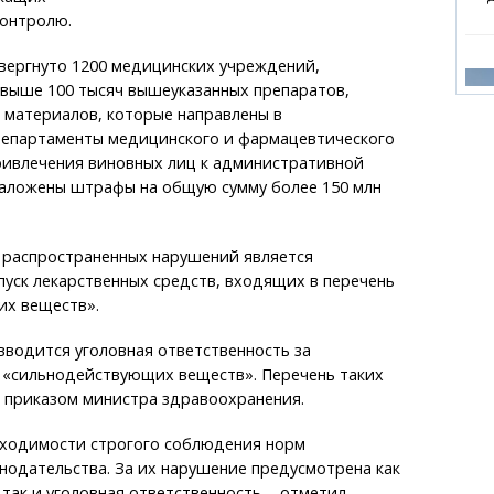
контролю.
вергнуто 1200 медицинских учреждений,
свыше 100 тысяч вышеуказанных препаратов,
 материалов, которые направлены в
епартаменты медицинского и фармацевтического
ривлечения виновных лиц к административной
Наложены штрафы на общую сумму более 150 млн
 распространенных нарушений является
уск лекарственных средств, входящих в перечень
х веществ».
 вводится уголовная ответственность за
 «сильнодействующих веществ». Перечень таких
 приказом министра здравоохранения.
ходимости строгого соблюдения норм
нодательства. За их нарушение предусмотрена как
так и уголовная ответственность, - отметил