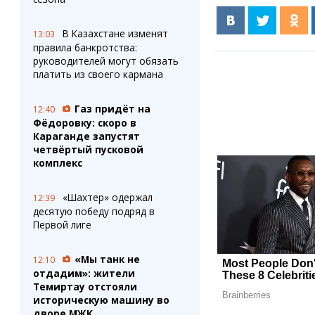
В Казахстане изменят
13:03
правила банкротства:
руководителей могут обязать
платить из своего кармана
Газ придёт на
12:40
Фёдоровку: скоро в
Караганде запустят
четвёртый пусковой
комплекс
«Шахтер» одержал
12:39
десятую победу подряд в
Первой лиге
«Мы танк не
12:10
отдадим»: жители
Темиртау отстояли
историческую машину во
дворе МЖК