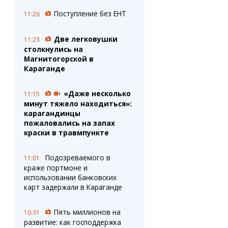
Поступление без ЕНТ
11:26
Две легковушки
11:23
столкнулись на
Магнитогорской в
Караганде
«Даже несколько
11:15
минут тяжело находиться»:
карагандинцы
пожаловались на запах
краски в травмпункте
Подозреваемого в
11:01
краже портмоне и
использовании банковских
карт задержали в Караганде
Пять миллионов на
10:31
развитие: как господдержка