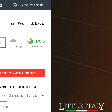
+7 (701)
233 33 81
Қаз
Рус
Вход
покупка
продажа
USD
468.5
470.8
470.8
погода
валюта
EUR
539
541.5
RUB
5.53
5.6
РЕДЛОЖИТЬ НОВОСТЬ
УЛЯРНЫЕ НОВОСТИ
∞
утки
За месяц
За год
 20:34