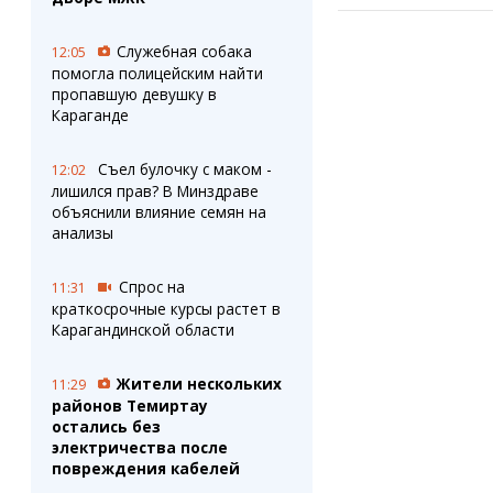
Служебная собака
12:05
помогла полицейским найти
пропавшую девушку в
Караганде
Съел булочку с маком -
12:02
лишился прав? В Минздраве
объяснили влияние семян на
анализы
Спрос на
11:31
краткосрочные курсы растет в
Карагандинской области
Жители нескольких
11:29
районов Темиртау
остались без
электричества после
повреждения кабелей