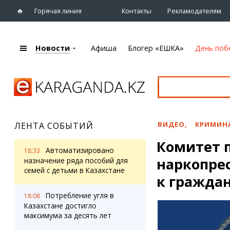
Горячая линия
Контакты
Рекламодателям
Новости
Афиша
Блогер «ЕШКА»
День поб
+7 (7212)
92 09 09
Главная
Афиша
Новости
Новости
Кино
Караганды
Театры
ВИДЕО
,
КРИМИН
ЛЕНТА СОБЫТИЙ
Хроника
Музыка
Комитет 
eTV
Спорт
Автоматизировано
18:33
Рассылка новостей
наркопре
Выставки
назначение ряда пособий для
Персоны
семей с детьми в Казахстане
Цирк и зоопарк
к гражда
Интервью
Потребление угля в
18:08
Казахстане достигло
Блогер «ЕШКА»
Карты
максимума за десять лет
Лента блогера
Web-камеры