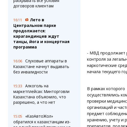
раскрывать все условия
договоров клиентам
Лето в
16:11
Центральном парке
продолжается:
карагандинцев ждут
танцы, йога и концертная
программа
- МВД продолжает р
контроля за легал
Слуховые аппараты в
16:06
наркотические сред
Казахстане начнут выдавать
начала текущего го
без инвалидности
Алкоголь на
15:33
В рамках которого
маркетплейсах: Минторговли
осуществлялись ко
Казахстана объяснило, что
проверки медицинс
разрешено, а что нет
организаций и част
предмет соблюдени
«КазАвтоЖол»
15:05
хранению, учету и 
обратился к казахстанцам из-
препаратов, подле