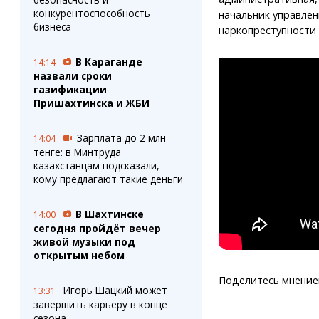
конкурентоспособность
начальник управле
бизнеса
наркопреступности
В Караганде
14:14
назвали сроки
газификации
Пришахтинска и ЖБИ
Зарплата до 2 млн
14:04
тенге: в Минтруда
казахстанцам подсказали,
кому предлагают такие деньги
В Шахтинске
14:00
сегодня пройдёт вечер
живой музыки под
открытым небом
Поделитесь мнение
Игорь Шацкий может
13:31
завершить карьеру в конце
сезона