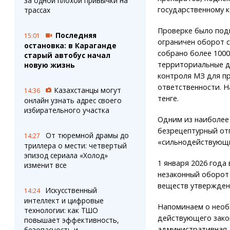
за одной плохой привычки на
государственному 
трассах
Проверке было под
Последняя
15:01
ограничен оборот 
остановка: в Караганде
собрано более 1000
старый автобус начал
территориальные д
новую жизнь
контроля МЗ для п
ответственности. 
Казахстанцы могут
14:36
тенге.
онлайн узнать адрес своего
избирательного участка
Одним из наиболее
безрецептурный отп
От тюремной драмы до
14:27
«сильнодействующи
триллера о мести: четвертый
эпизод сериала «Холод»
1 января 2026 года
изменит все
незаконный оборот
веществ утвержден
Искусственный
14:24
интеллект и цифровые
Напоминаем о необ
технологии: как ТШО
действующего зако
повышает эффективность,
административная, 
безопасность и