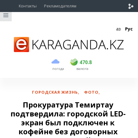
Контакты
Рекламодателям
Қаз
Рус
покупка
продажа
USD
468.5
470.8
470.8
погода
валюта
EUR
539
541.5
RUB
5.53
5.6
ГОРОДСКАЯ ЖИЗНЬ
,
ФОТО
,
Прокуратура Темиртау
подтвердила: городской LED-
экран был подключен к
кофейне без договорных