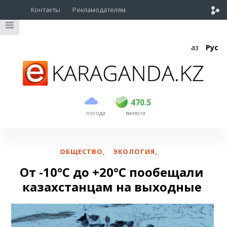
Контакты
Рекламодателям
Қаз
Рус
покупка
продажа
USD
469.5
470.5
470.5
погода
валюта
EUR
539
543
RUB
5.45
5.53
ОБЩЕСТВО
,
ЭКОЛОГИЯ
,
От -10°C до +20°C пообещали
казахстанцам на выходные