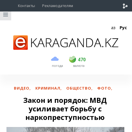
Контакты
Рекламодателям
Қаз
Рус
покупка
продажа
USD
468.5
470
470
погода
валюта
EUR
539
543
RUB
5.48
5.52
ВИДЕО
,
КРИМИНАЛ
,
ОБЩЕСТВО
,
ФОТО
,
Закон и порядок: МВД
усиливает борьбу с
наркопреступностью