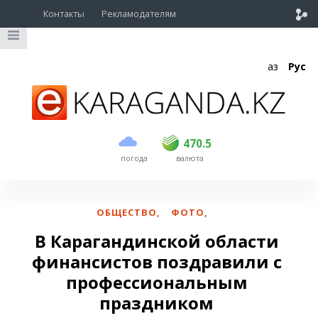
Контакты
Рекламодателям
Қаз
Рус
покупка
продажа
USD
468.5
470.5
470.5
погода
валюта
EUR
539
544
RUB
5.51
5.58
ОБЩЕСТВО
,
ФОТО
,
В Карагандинской области
финансистов поздравили с
профессиональным
праздником