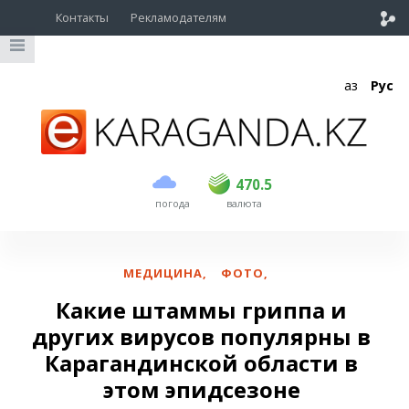
Контакты
Рекламодателям
Қаз
Рус
покупка
продажа
USD
468.5
470.5
470.5
погода
валюта
EUR
539
544
RUB
5.51
5.58
МЕДИЦИНА
,
ФОТО
,
Какие штаммы гриппа и
других вирусов популярны в
Карагандинской области в
этом эпидсезоне